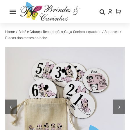
Skip
to
Toggle
content
Navigation
Home
Home
Bebé e Criança
Recordações
Caça Sonhos / quadros / Suportes
Placas dos meses do bebe
Sobre nós
Loja
Categorias
Contactos