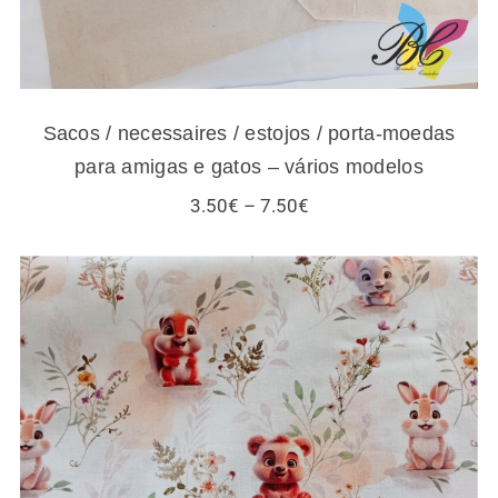
Sacos / necessaires / estojos / porta-moedas
para amigas e gatos – vários modelos
Price
3.50
€
–
7.50
€
range:
3.50€
through
7.50€
Tecidos infantis – esquilos e outros