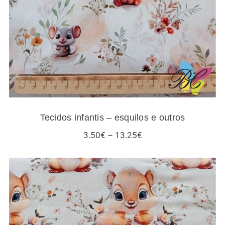
Tecidos infantis – esquilos e outros
Price
3.50
€
–
13.25
€
range:
3.50€
through
13.25€