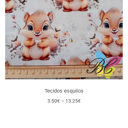
Tecidos esquilos
Tecidos esquilos
Price
3.50
€
–
13.25
€
range:
3.50€
through
13.25€