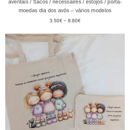
aventais / Sacos / necessaires / estojos / porta-
moedas dia dos avós – vários modelos
Price
3.50
€
–
8.80
€
range:
3.50€
through
8.80€
Sacos / necessaires / estojos / porta-
moedas para amigas e gatos – vários
modelos