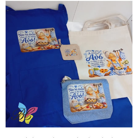
aventais / Sacos / necessaires / estojos /
porta-moedas dia dos avós – vários modelos