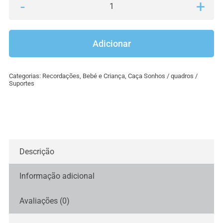
Quantidade
de
Placas
Adicionar
dos
meses
Categorias:
Recordações
,
Bebé e Criança
,
Caça Sonhos / quadros /
do
Suportes
bebe
Descrição
Informação adicional
Avaliações (0)