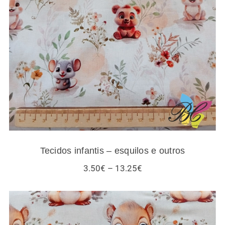
Tecidos infantis – esquilos e outros
Tecidos infantis – esquilos e outros
Price
3.50
€
–
13.25
€
range:
3.50€
through
13.25€