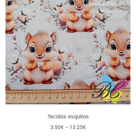
Tecidos esquilos
Tecidos esquilos
Price
3.50
€
–
13.25
€
range: