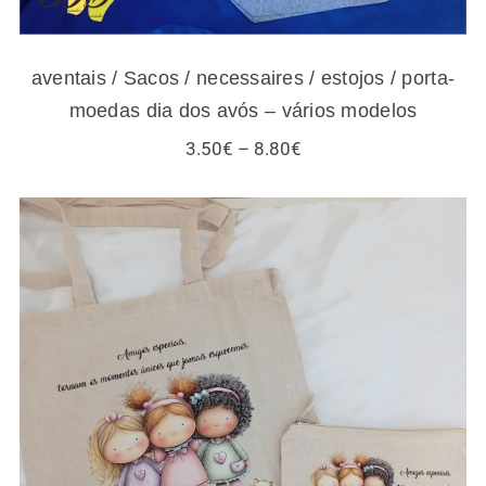
aventais / Sacos / necessaires / estojos / porta-
moedas dia dos avós – vários modelos
Price
3.50
€
–
8.80
€
range:
3.50€
through
8.80€
Sacos / necessaires / estojos / porta-
moedas para amigas e gatos – vários
modelos