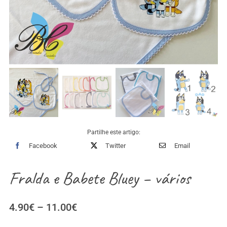
Partilhe este artigo:
Facebook
Twitter
Email
Fralda e Babete Bluey – vários
Price
4.90
€
–
11.00
€
range: