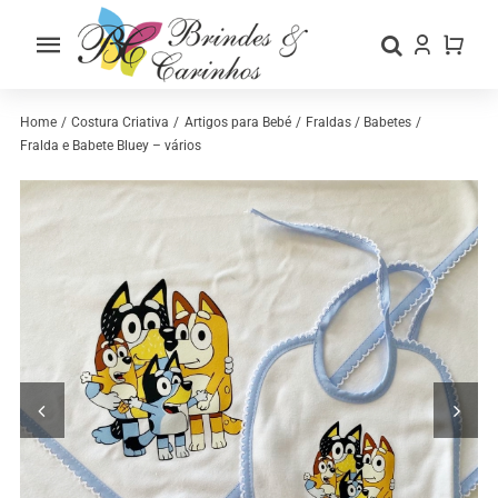
Skip
to
Toggle
content
Navigation
Home
Home
Costura Criativa
Artigos para Bebé
Fraldas / Babetes
Fralda e Babete Bluey – vários
Sobre nós
Loja
Categorias
Contactos