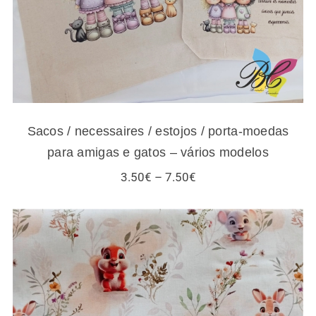
Sacos / necessaires / estojos / porta-moedas
para amigas e gatos – vários modelos
Price
3.50
€
–
7.50
€
range:
3.50€
through
7.50€