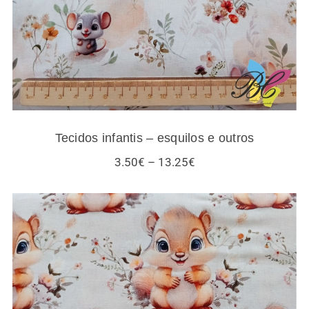
Tecidos infantis – esquilos e outros
Price
3.50
€
–
13.25
€
range:
3.50€
through
13.25€