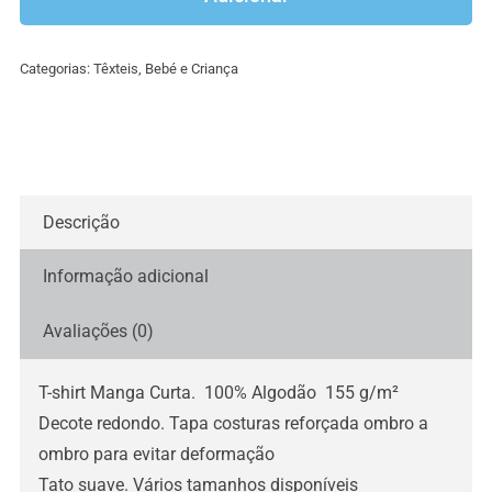
shirt
Bluey
Categorias:
Têxteis
,
Bebé e Criança
–
vários
Descrição
Informação adicional
Avaliações (0)
T-shirt Manga Curta. 100% Algodão 155 g/m²
Decote redondo. Tapa costuras reforçada ombro a
ombro para evitar deformação
Tato suave. Vários tamanhos disponíveis