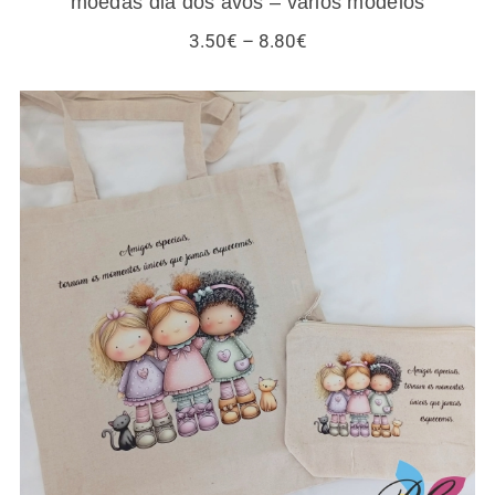
moedas dia dos avós – vários modelos
Price
3.50
€
–
8.80
€
range:
3.50€
through
8.80€
Sacos / necessaires / estojos / porta-
moedas para amigas e gatos – vários
modelos