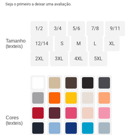
9.00€
Seja o primeiro a deixar uma avaliação.
through
10.90€
1/2
3/4
5/6
7/8
9/11

Tamanho
12/14
S
M
L
XL
(texteis)
2XL
3XL
4XL
5XL

Cores
(texteis)