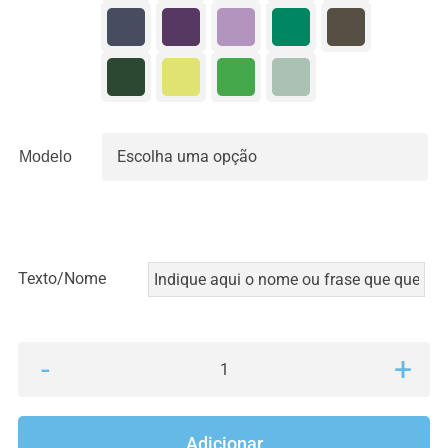
Modelo

Texto/Nome
Quantidade
de
T-
Adicionar