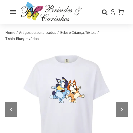
Skip
to
Toggle
content
Navigation
Home
Home
Artigos personalizados
Bebé e Criança
Têxteis
T-shirt Bluey – vários
Sobre nós
Loja
Categorias
Contactos