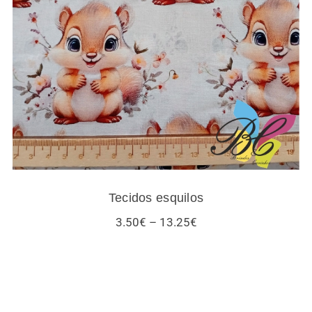
Tecidos esquilos
Tecidos esquilos
Price
3.50
€
–
13.25
€
range:
3.50€
through
13.25€