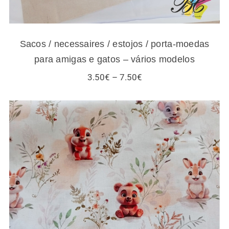
Sacos / necessaires / estojos / porta-moedas
para amigas e gatos – vários modelos
Price
3.50
€
–
7.50
€
range:
3.50€
through
7.50€
Tecidos infantis – esquilos e outros