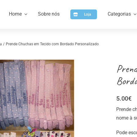
Home
Sobre nós
Categorias
Loja
u
Prende Chuchas em Tecido com Bordado Personalizado
Prend
Borda
5.00
€
a
Artigos para Personalizar
Arti
Prende c
nome à s
Pode esco