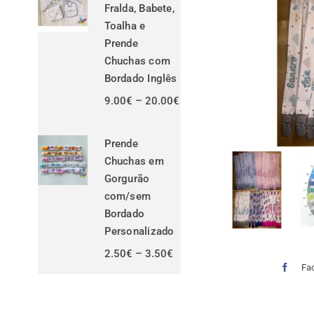
Fralda, Babete,
Toalha e
Prende
Chuchas com
Bordado Inglês
Price
9.00
€
–
20.00
€
range:
9.00€
through
Prende
20.00€
Chuchas em
Gorgurão
com/sem
Bordado
Personalizado
Price
2.50
€
–
3.50
€
range:
Fa
2.50€
through
3.50€