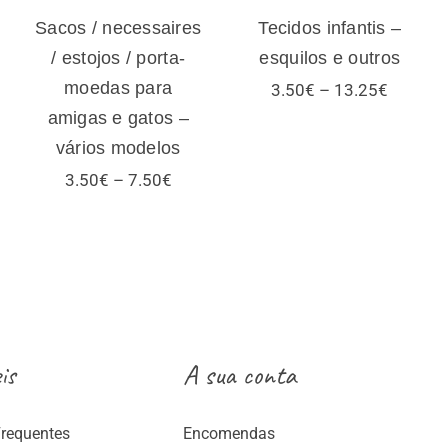
Sacos / necessaires
Tecidos infantis –
/ estojos / porta-
esquilos e outros
moedas para
Price
3.50
€
–
13.25
€
range:
amigas e gatos –
3.50€
vários modelos
through
13.25€
Price
3.50
€
–
7.50
€
range:
3.50€
:
through
€
7.50€
ugh
€
is
A sua conta
Frequentes
Encomendas