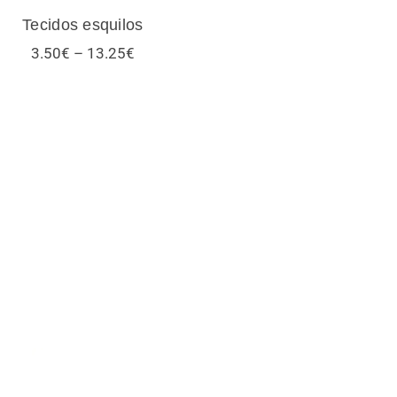
Tecidos esquilos
Price
3.50
€
–
13.25
€
range:
3.50€
through
13.25€