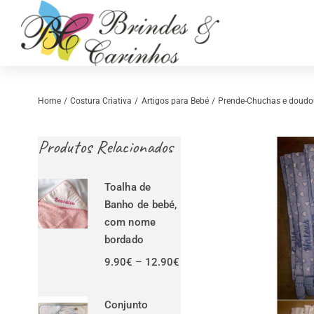
Skip
to
content
Home
Costura Criativa
Artigos para Bebé
Prende-Chuchas e doudo
Produtos Relacionados
Toalha de
Banho de bebé,
com nome
bordado
Retrosaria
Costura Criativ
Price
9.90
€
–
12.90
€
range:
9.90€
through
Conjunto
12.90€