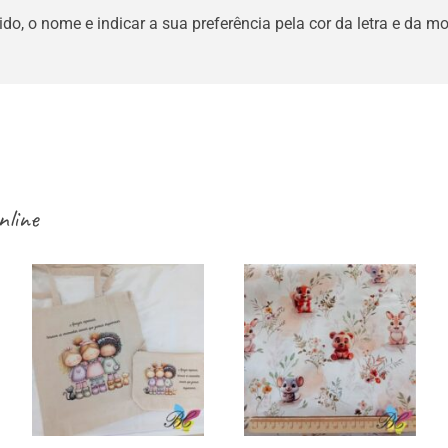
ido, o nome e indicar a sua preferência pela cor da letra e da mo
nline
Sacos /
necessaires /
Tecidos infantis
estojos / porta-
– esquilos e
moedas para
outros
amigas e gatos –
vários modelos