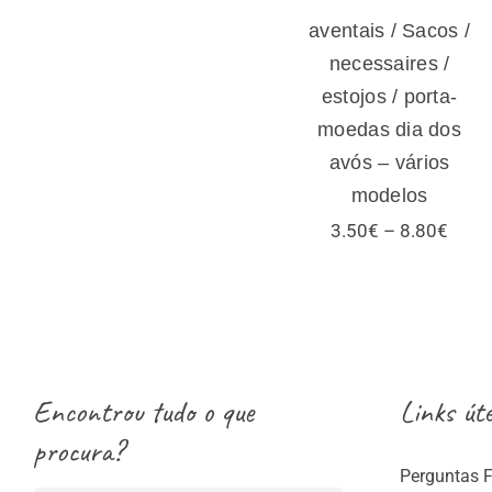
aventais / Sacos /
necessaires /
estojos / porta-
moedas dia dos
avós – vários
modelos
Price
3.50
€
–
8.80
€
range
3.50
thro
8.80
Encontrou tudo o que
Links úte
procura?
Perguntas 