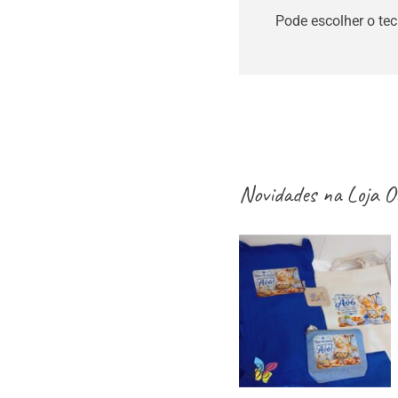
Pode escolher o tec
Novidades na
Loja O
aventais / Sacos
/ necessaires /
estojos / porta-
moedas dia dos
avós – vários
modelos