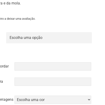
tra e da mola.
iro a deixar uma avaliação.

ordar
ra
erragens