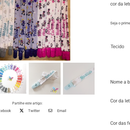
cor da le
Seja o prime
Tecido
Nome a b
Cor da let
Partilhe este artigo:
cebook
Twitter
Email
Cor das f