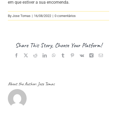
em que estiver a sua encomenda.
By
Jose Tomas
|
16/08/2022
|
0 comentários
Share This Story, Choose Your Platform!
Facebook
X
Reddit
LinkedIn
WhatsApp
Tumblr
Pinterest
Vk
Xing
Email
(necessá
mas
não
publicad
About the Author:
Jose Tomas