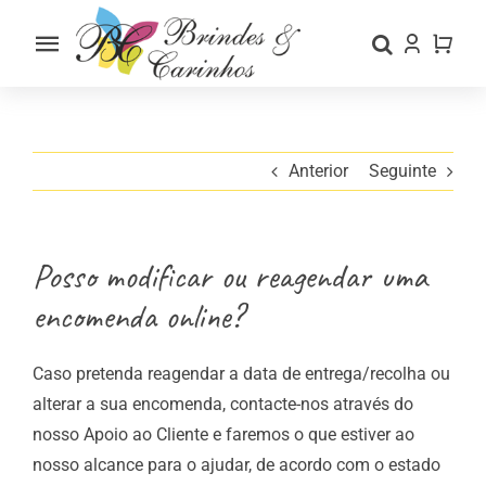
Skip
to
Toggle
content
Navigation
Home
Sobre nós
Anterior
Seguinte
Loja
Posso modificar ou reagendar uma
Categorias
encomenda online?
Contactos
Caso pretenda reagendar a data de entrega/recolha ou
alterar a sua encomenda, contacte-nos através do
nosso
Apoio ao Cliente
e faremos o que estiver ao
nosso alcance para o ajudar, de acordo com o estado