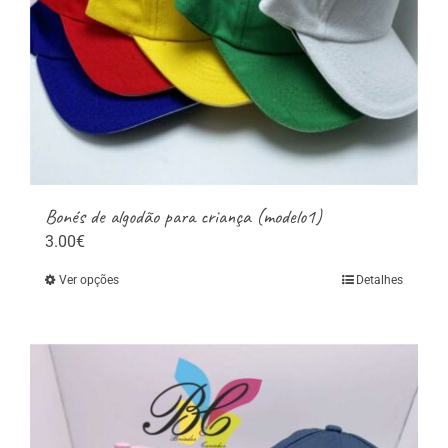
Bonés de algodão para criança (modelo1)
3.00
€
Ver opções
Detalhes
This
product
has
multiple
variants.
The