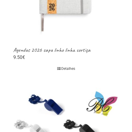
product
page
Agendas 2026 capa linho linha cortiça
9.50
€
Detalhes