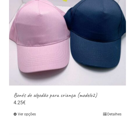
options
may
be
chosen
on
the
product
page
Bonés de algodão para criança (modelo2)
4.25
€
Ver opções
Detalhes
This
product
has