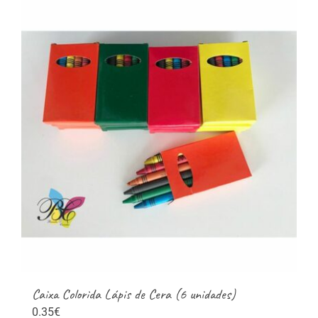
multiple
variants.
The
options
may
be
chosen
on
the
product
page
Caixa Colorida Lápis de Cera (6 unidades)
0.35
€