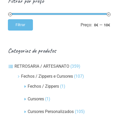
Filtrar por preço
Preço:
—
Filtrar
0€
10€
Preço
Preço
mínimo
máximo
Categorias de produtos
RETROSARIA / ARTESANATO
(359)
Fechos / Zippers e Cursores
(107)
Fechos / Zippers
(1)
Cursores
(1)
Cursores Personalizados
(105)