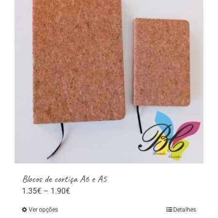
The
options
may
be
chosen
on
the
product
page
Blocos de cortiça A6 e A5
Price
1.35
€
–
1.90
€
range:
Ver opções
Detalhes
This
1.35€