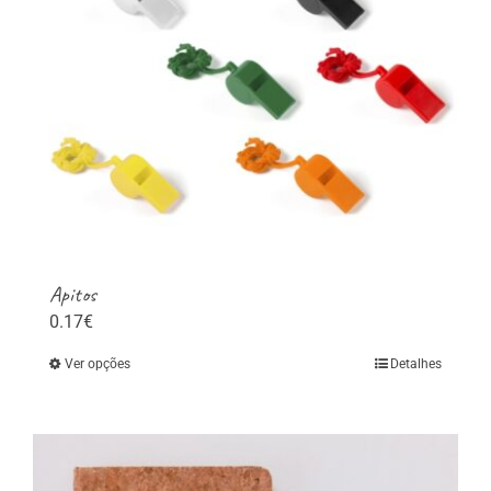
Apitos
0.17
€
Ver opções
Detalhes
This
product
has
multiple
variants.