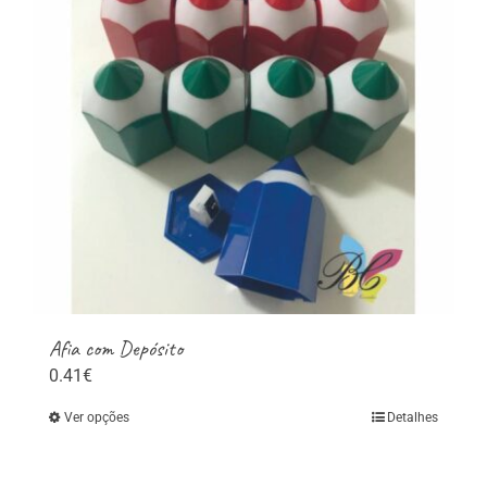
Afia com Depósito
0.41
€
Ver opções
Detalhes
This
product
has