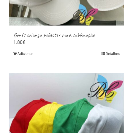
page
Bonés criança poliester para sublimação
1.80
€
Adicionar
Detalhes