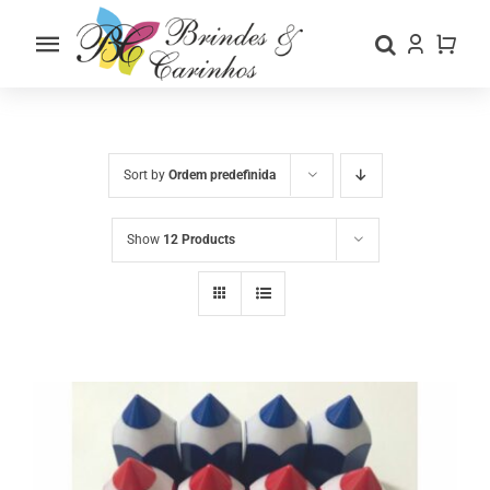
Skip
to
Toggle
content
Navigation
Home
Sobre nós
Sort by
Ordem predefinida
Loja
Show
12 Products
Categorias
Contactos