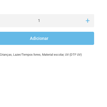
Quantidade
de
Apitos
Adicionar
Crianças
,
Lazer/Tempos livres
,
Material escolar
,
UV (DTF UV)