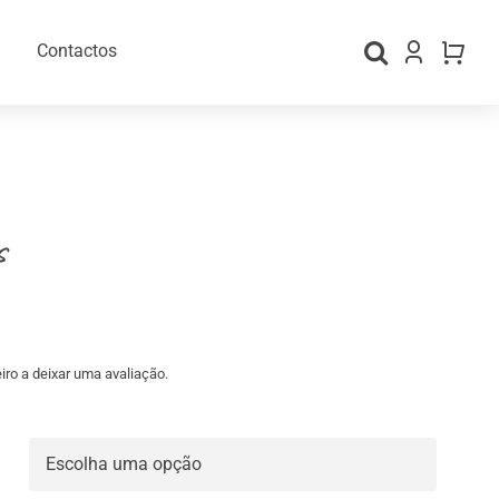
Contactos
s
iro a deixar uma avaliação.
gos Personalizados
Material para Embalamento
