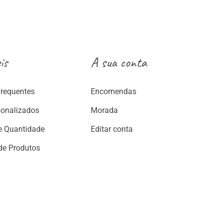
7.50€
ugh
€
is
A sua conta
Frequentes
Encomendas
sonalizados
Morada
e Quantidade
Editar conta
de Produtos