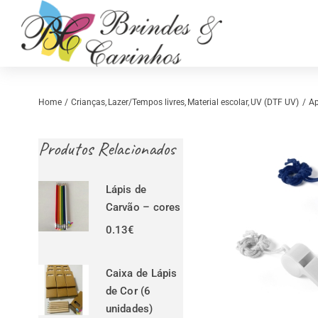
Skip
to
content
Home
Crianças
Lazer/Tempos livres
Material escolar
UV (DTF UV)
Ap
Produtos Relacionados
Lápis de
Carvão – cores
0.13
€
Retrosaria
Costura Criativ
Caixa de Lápis
de Cor (6
unidades)