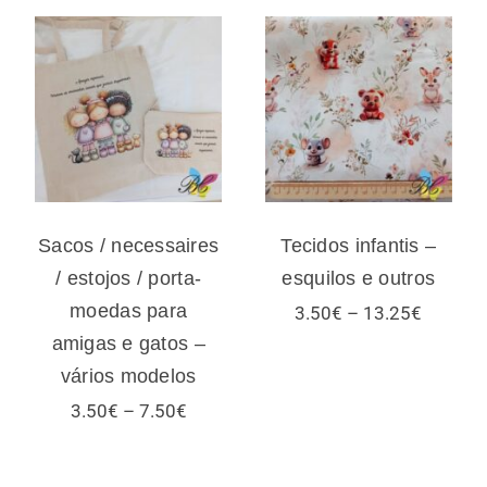
Sacos /
necessaires /
Tecidos infantis
estojos / porta-
– esquilos e
moedas para
outros
amigas e gatos –
vários modelos
Sacos / necessaires
Tecidos infantis –
/ estojos / porta-
esquilos e outros
moedas para
Price
3.50
€
–
13.25
€
range:
amigas e gatos –
3.50€
vários modelos
through
13.25€
Price
3.50
€
–
7.50
€
range:
3.50€
:
through
€