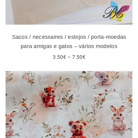
Sacos / necessaires / estojos / porta-moedas
para amigas e gatos – vários modelos
Price
3.50
€
–
7.50
€
range:
3.50€
through
7.50€
Tecidos infantis – esquilos e outros