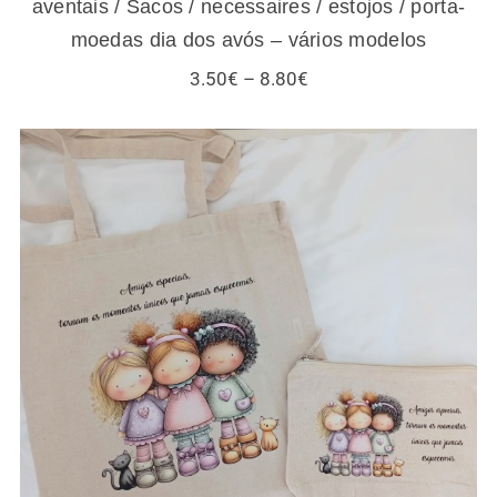
aventais / Sacos / necessaires / estojos / porta-
moedas dia dos avós – vários modelos
Price
3.50
€
–
8.80
€
range:
3.50€
through
8.80€
Sacos / necessaires / estojos / porta-
moedas para amigas e gatos – vários
modelos