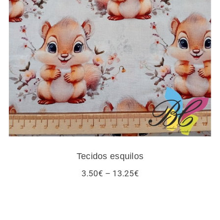
Tecidos esquilos
Tecidos esquilos
Price
3.50
€
–
13.25
€
range:
3.50€
through
13.25€