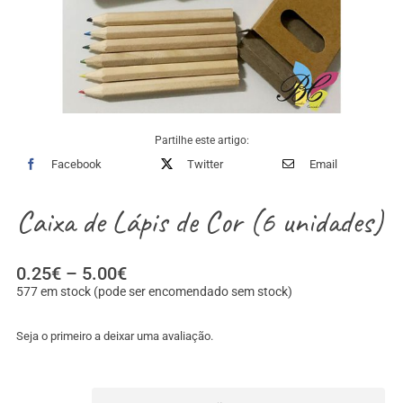
Partilhe este artigo:
Facebook
Twitter
Email
Caixa de Lápis de Cor (6 unidades)
Price
0.25
€
–
5.00
€
range:
577 em stock (pode ser encomendado sem stock)
0.25€
through
Seja o primeiro a deixar uma avaliação.
5.00€