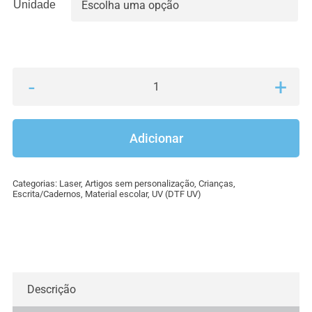
Unidade

Quantidade
de
Caixa
Adicionar
de
Lápis
Categorias:
Laser
,
Artigos sem personalização
,
Crianças
,
de
Escrita/Cadernos
,
Material escolar
,
UV (DTF UV)
Cor
(6
unidades)
Descrição