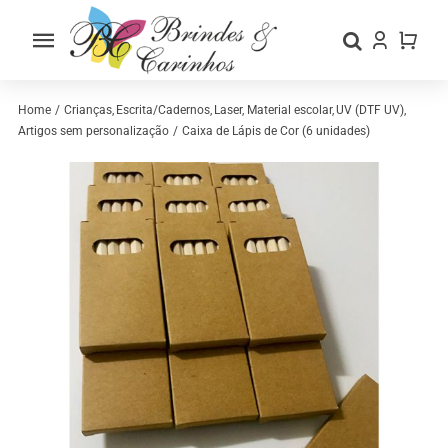
Skip
to
Toggle
content
Navigation
Home
Home
Crianças
Escrita/Cadernos
Laser
Material escolar
UV (DTF UV)
Artigos sem personalização
Caixa de Lápis de Cor (6 unidades)
Sobre nós
Loja
Categorias
Contactos