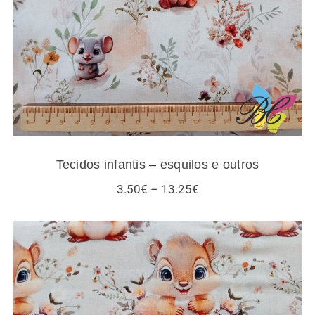
Tecidos infantis – esquilos e outros
Price
3.50
€
–
13.25
€
range:
3.50€
through
13.25€