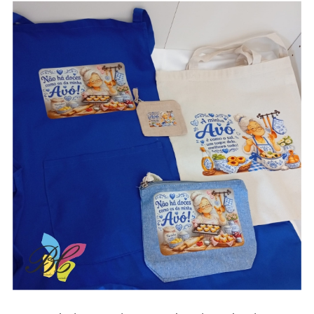
aventais / Sacos / necessaires / estojos /
porta-moedas dia dos avós – vários modelos