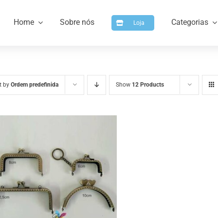
Home
Sobre nós
Categorias
Loja
t by
Ordem predefinida
Show
12 Products
a
Artigos para Personalizar
Arti