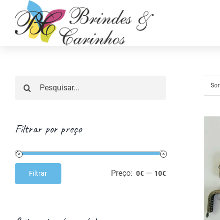
Skip
to
content
Pesquisar
Sor
Filtrar por preço
Preço:
—
Filtrar
Retrosaria
Costura Criativ
0€
10€
Preço
Preço
mínimo
máximo