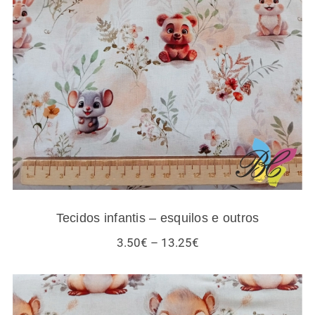
Tecidos infantis – esquilos e outros
Tecidos infantis – esquilos e outros
Price
3.50
€
–
13.25
€
range:
3.50€
through
13.25€