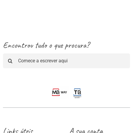
range:
3.50€
through
13.25€
Encontrou tudo o que procura?
Pesquisar
Links úteis
A sua conta