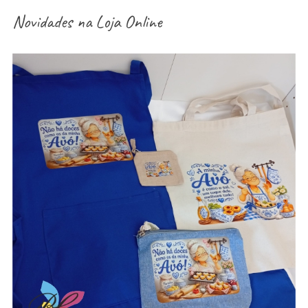
Novidades na
Loja Online
aventais / Sacos / necessaires / estojos /
porta-moedas dia dos avós – vários modelos