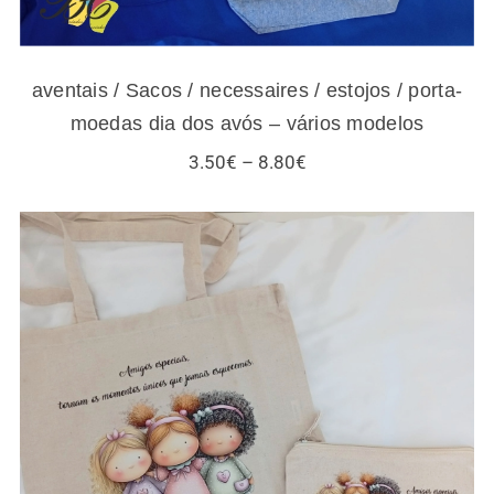
aventais / Sacos / necessaires / estojos / porta-
moedas dia dos avós – vários modelos
Price
3.50
€
–
8.80
€
range:
3.50€
through
8.80€
Sacos / necessaires / estojos / porta-
moedas para amigas e gatos – vários
modelos