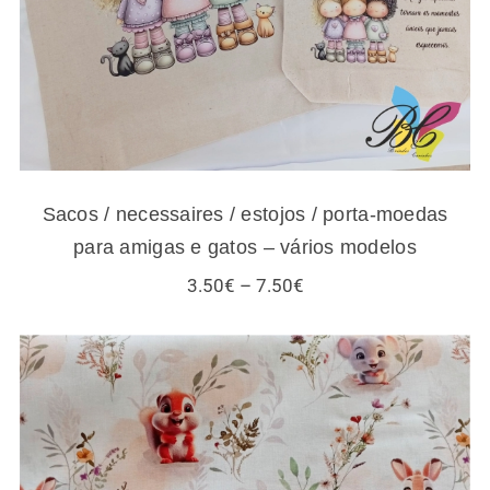
Sacos / necessaires / estojos / porta-moedas
para amigas e gatos – vários modelos
Price
3.50
€
–
7.50
€
range:
3.50€
through
7.50€