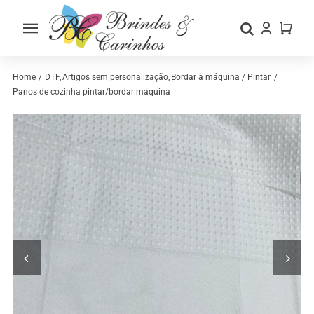
Skip
to
Toggle
content
Navigation
Home
Home
DTF
Artigos sem personalização
Bordar à máquina / Pintar
Panos de cozinha pintar/bordar máquina
Sobre nós
Loja
Categorias
Contactos