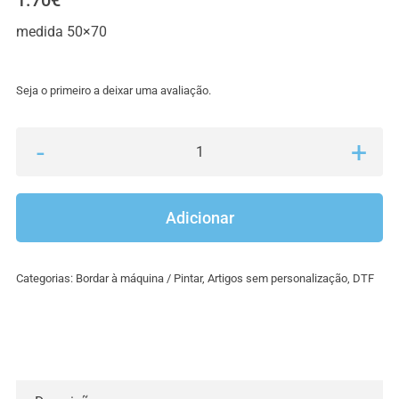
1.70
€
medida 50×70
Seja o primeiro a deixar uma avaliação.
Quantidade
de
Panos
Adicionar
de
cozinha
Categorias:
Bordar à máquina / Pintar
,
Artigos sem personalização
,
DTF
pintar/bordar
máquina