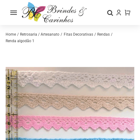
Skip
to
Toggle
content
Navigation
Home
Home
Retrosaria / Artesanato
Fitas Decorativas
Rendas
Renda algodão 1
Sobre nós
Loja
Categorias
Contactos