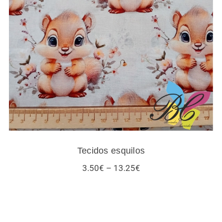
Tecidos esquilos
Tecidos esquilos
Price
3.50
€
–
13.25
€
range:
3.50€
through
13.25€