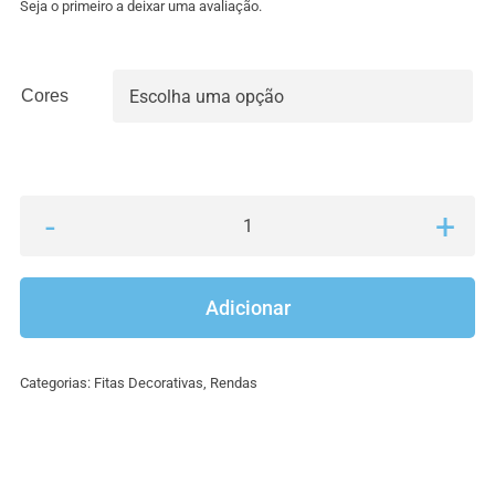
Seja o primeiro a deixar uma avaliação.
Cores

Quantidade
de
Renda
Adicionar
algodão
1
Categorias:
Fitas Decorativas
,
Rendas