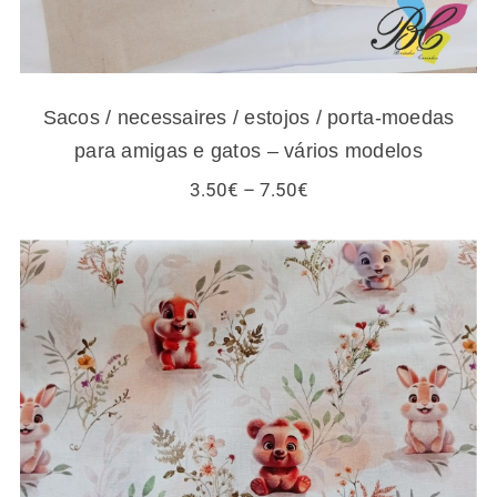
Sacos / necessaires / estojos / porta-moedas
para amigas e gatos – vários modelos
Price
3.50
€
–
7.50
€
range:
3.50€
through
7.50€
Tecidos infantis – esquilos e outros