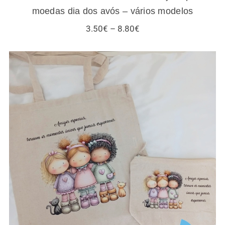
moedas dia dos avós – vários modelos
Price
3.50
€
–
8.80
€
range:
3.50€
through
8.80€
Sacos / necessaires / estojos / porta-
moedas para amigas e gatos – vários
modelos