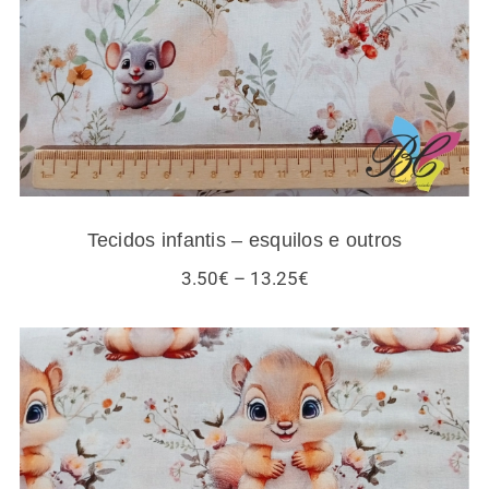
Tecidos infantis – esquilos e outros
Price
3.50
€
–
13.25
€
range:
3.50€
through
13.25€