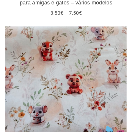
para amigas e gatos – vários modelos
Price
3.50
€
–
7.50
€
range:
3.50€
through
7.50€
Tecidos infantis – esquilos e outros