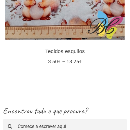
Tecidos esquilos
Price
3.50
€
–
13.25
€
range:
3.50€
through
13.25€
Encontrou tudo o que procura?
Pesquisar