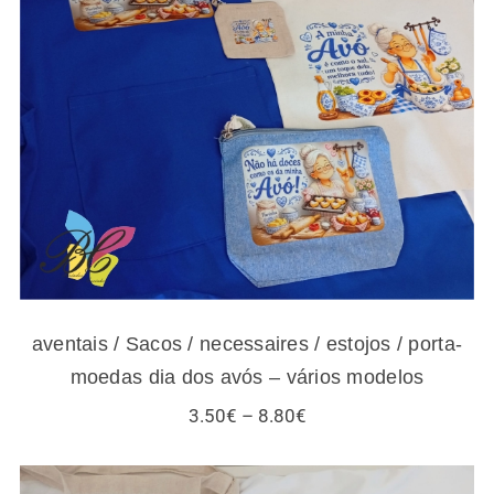
aventais / Sacos / necessaires / estojos /
porta-moedas dia dos avós – vários modelos
aventais / Sacos / necessaires / estojos / porta-
moedas dia dos avós – vários modelos
Price
3.50
€
–
8.80
€
range:
3.50€
through