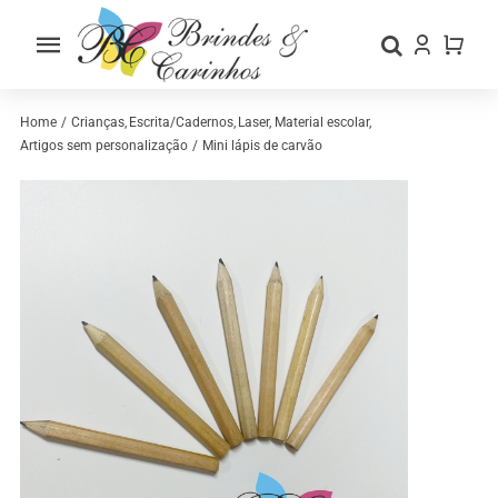
Skip
to
Toggle
content
Navigation
Home
Home
Crianças
Escrita/Cadernos
Laser
Material escolar
Artigos sem personalização
Mini lápis de carvão
Sobre nós
Loja
Categorias
Contactos