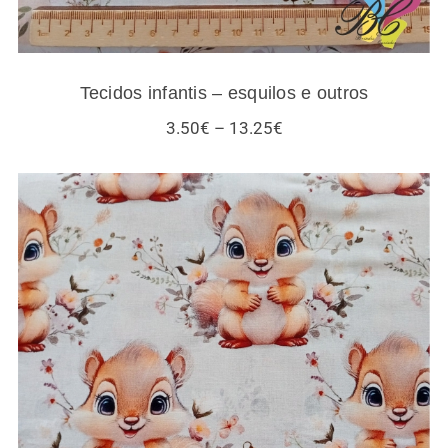
Tecidos infantis – esquilos e outros
Price
3.50
€
–
13.25
€
range:
3.50€
through
13.25€
Tecidos esquilos