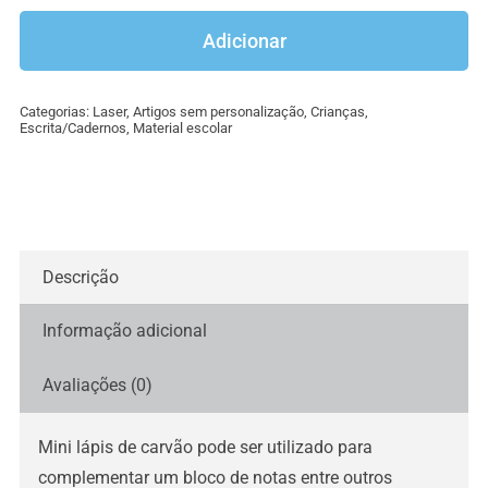
de
Mini
Adicionar
lápis
de
Categorias:
Laser
,
Artigos sem personalização
,
Crianças
,
carvão
Escrita/Cadernos
,
Material escolar
Descrição
Informação adicional
Avaliações (0)
Mini lápis de carvão pode ser utilizado para
complementar um bloco de notas entre outros