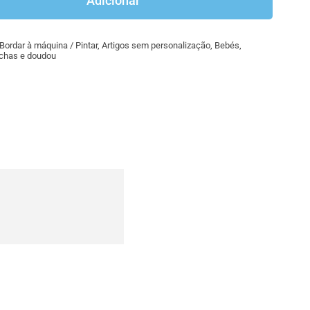
Adicionar
/
naninhas
Bordar à máquina / Pintar
,
Artigos sem personalização
,
Bebés
,
coelhos
chas e doudou
estrela