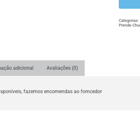
Categorias:
Prende-Chu
mação adicional
Avaliações (0)
isponíveis, fazemos encomendas ao forncedor