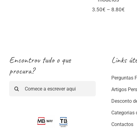
Price
3.50
€
–
8.80
€
range
3.50
thro
8.80
Encontrou tudo o que
Links úte
procura?
Perguntas 
Pesquisar
Artigos Per
Desconto d
Categorias 
Contactos