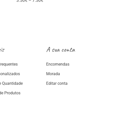
3.50
€
–
7.50
€
range:
3.50€
:
through
€
7.50€
ugh
€
is
A sua conta
Frequentes
Encomendas
sonalizados
Morada
e Quantidade
Editar conta
de Produtos