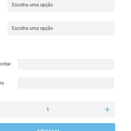


ordar
ra
Quantidade
de
Doudous