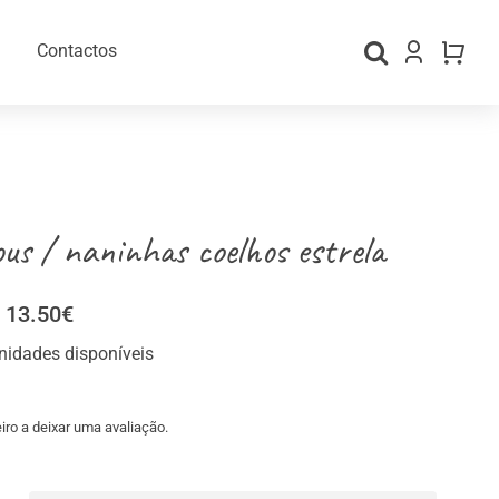
Contactos
us / naninhas coelhos estrela
Price
13.50
€
range:
nidades disponíveis
9.90€
through
gos Personalizados
Material para Embalamento
13.50€
iro a deixar uma avaliação.