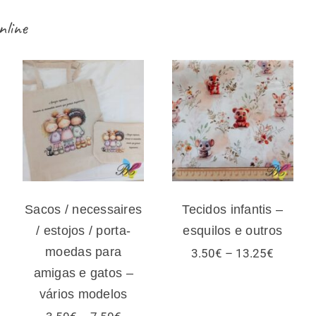
nline
Sacos /
necessaires /
Tecidos infantis
estojos / porta-
– esquilos e
moedas para
outros
amigas e gatos –
vários modelos
Sacos / necessaires
Tecidos infantis –
/ estojos / porta-
esquilos e outros
moedas para
Price
3.50
€
–
13.25
€
range:
amigas e gatos –
3.50€
vários modelos
through
13.25€
Price