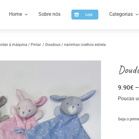
Home
Sobre nós
Categorias
Loja
ordar à máquina / Pintar
Doudous / naninhas coelhos estrela
Doudo
9.90
€
–
Poucas u
a
Artigos para Personalizar
Arti
Seja o prime