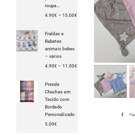
roupa…
Price
4.90
€
–
15.00
€
range:
4.90€
through
Fraldas e
15.00€
Babetes
animais bebes
– vários
Price
4.90
€
–
11.00
€
range:
4.90€
through
Prende
11.00€
Chuchas em
Tecido com
Bordado
Personalizado
Fa
5.00
€