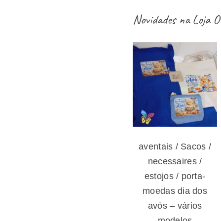
Novidades na
Loja O
aventais / Sacos
/ necessaires /
estojos / porta-
moedas dia dos
avós – vários
modelos
aventais / Sacos /
necessaires /
estojos / porta-
moedas dia dos
avós – vários
modelos