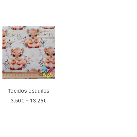
Tecidos esquilos
Tecidos esquilos
Price
3.50
€
–
13.25
€
range:
3.50€
through
13.25€