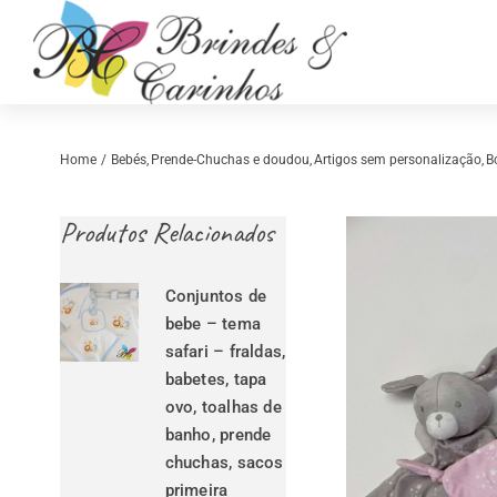
Skip
to
content
Home
Bebés
Prende-Chuchas e doudou
Artigos sem personalização
B
Produtos Relacionados
Conjuntos de
bebe – tema
safari – fraldas,
babetes, tapa
Retrosaria
Costura Criativ
ovo, toalhas de
banho, prende
chuchas, sacos
primeira