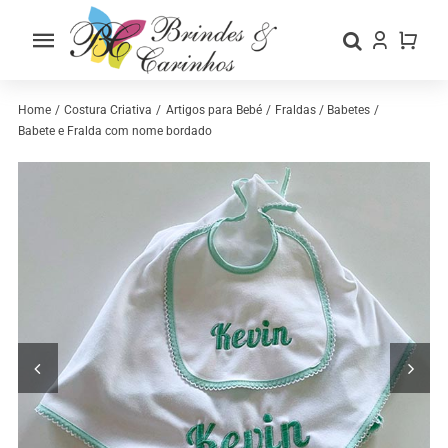
Skip
to
Toggle
content
Navigation
Home
Home
Costura Criativa
Artigos para Bebé
Fraldas / Babetes
Babete e Fralda com nome bordado
Sobre nós
Loja
Categorias
Contactos