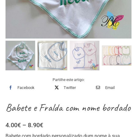
Partilhe este artigo:
Facebook
Twitter
Email
Babete e Fralda com nome bordado
Price
4.00
€
–
8.90
€
range:
Babete com bordado personalizado dum nome à sua