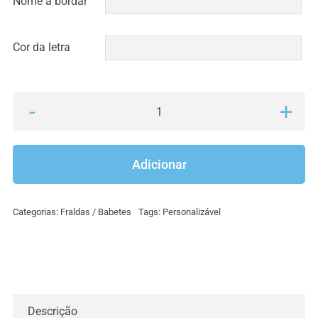
Nome a bordar
Cor da letra
Quantidade
de
Babete
Adicionar
e
Fralda
Categorias:
Fraldas / Babetes
Tags:
Personalizável
com
nome
bordado
Descrição