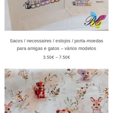
Sacos / necessaires / estojos / porta-moedas
para amigas e gatos – vários modelos
Price
3.50
€
–
7.50
€
range:
3.50€
through
7.50€