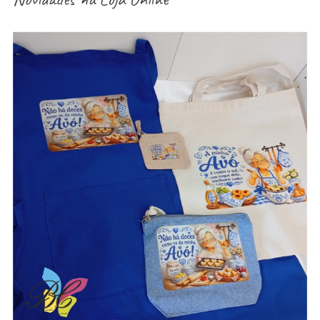
aventais / Sacos / necessaires / estojos /
porta-moedas dia dos avós – vários modelos