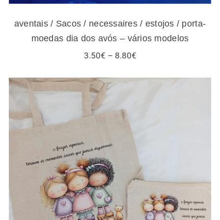
aventais / Sacos / necessaires / estojos / porta-
moedas dia dos avós – vários modelos
Price
3.50
€
–
8.80
€
range:
3.50€
through
8.80€
Sacos / necessaires / estojos / porta-
moedas para amigas e gatos – vários
modelos