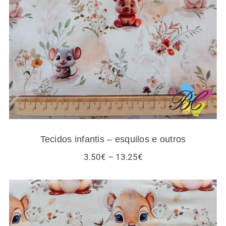
Tecidos infantis – esquilos e outros
Tecidos infantis – esquilos e outros
Price
3.50
€
–
13.25
€
range:
3.50€
through
13.25€