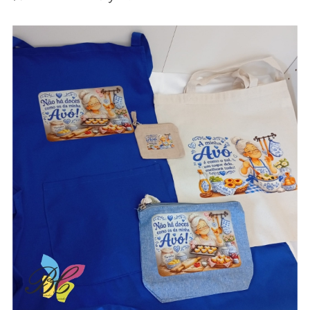
aventais / Sacos / necessaires / estojos /
porta-moedas dia dos avós – vários modelos