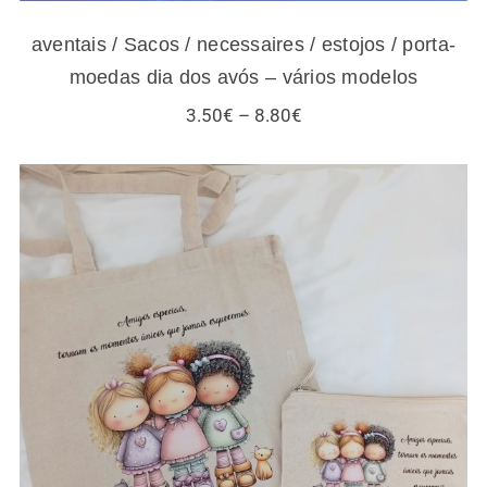
aventais / Sacos / necessaires / estojos / porta-
moedas dia dos avós – vários modelos
Price
3.50
€
–
8.80
€
range:
3.50€
through
8.80€
Sacos / necessaires / estojos / porta-
moedas para amigas e gatos – vários
modelos