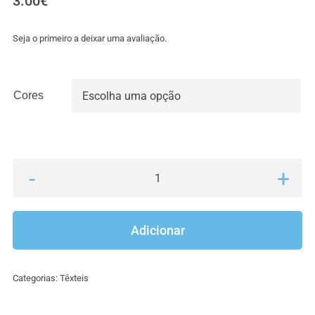
3.00
€
Seja o primeiro a deixar uma avaliação.
Cores

Quantidade
de
Carapins
Adicionar
Sweet
Baby,
Categorias:
Têxteis
Recém
Nascido