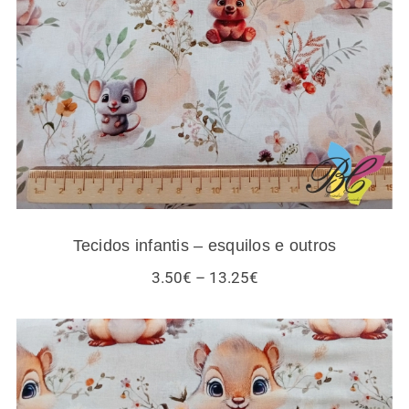
Tecidos infantis – esquilos e outros
Tecidos infantis – esquilos e outros
Price
3.50
€
–
13.25
€
range:
3.50€
through
13.25€