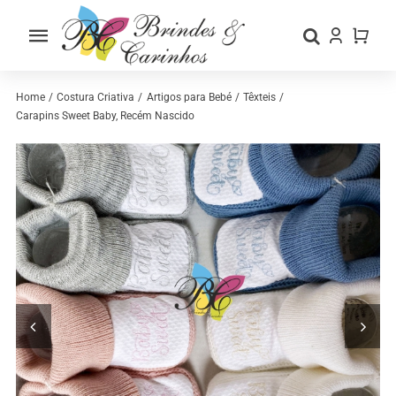
Skip
to
Toggle
content
Navigation
Home
Home
Costura Criativa
Artigos para Bebé
Têxteis
Carapins Sweet Baby, Recém Nascido
Sobre nós
Loja
Categorias
Contactos