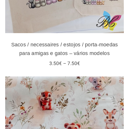
Sacos / necessaires / estojos / porta-moedas
para amigas e gatos – vários modelos
Price
3.50
€
–
7.50
€
range:
3.50€
through
7.50€