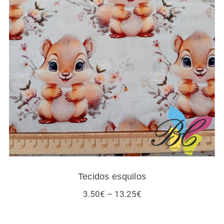
Tecidos esquilos
Tecidos esquilos
Price
3.50
€
–
13.25
€
range:
3.50€
through