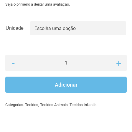
3.00€
Seja o primeiro a deixar uma avaliação.
through
11.90€
Unidade

Quantidade
de
Tecidos
Adicionar
infantis
-
Categorias:
Tecidos
,
Tecidos Animais
,
Tecidos Infantis
girafas
e
balões