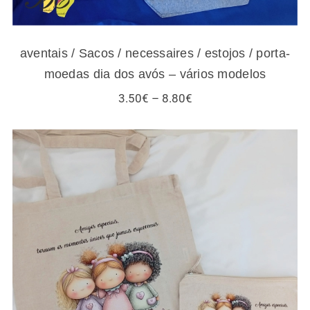
aventais / Sacos / necessaires / estojos / porta-
moedas dia dos avós – vários modelos
Price
3.50
€
–
8.80
€
range:
3.50€
through
8.80€
Sacos / necessaires / estojos / porta-
moedas para amigas e gatos – vários
modelos