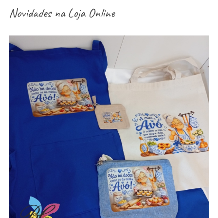
Novidades na
Loja Online
aventais / Sacos / necessaires / estojos /
porta-moedas dia dos avós – vários modelos