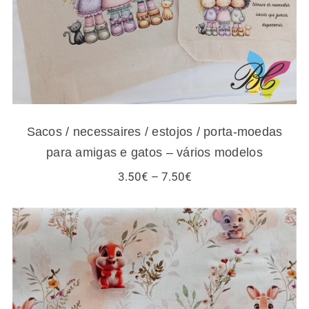
Sacos / necessaires / estojos / porta-moedas
para amigas e gatos – vários modelos
Price
3.50
€
–
7.50
€
range:
3.50€
through
7.50€