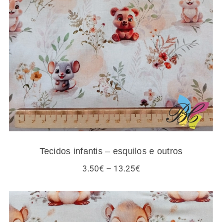
Tecidos infantis – esquilos e outros
Tecidos infantis – esquilos e outros
Price
3.50
€
–
13.25
€
range:
3.50€
through
13.25€