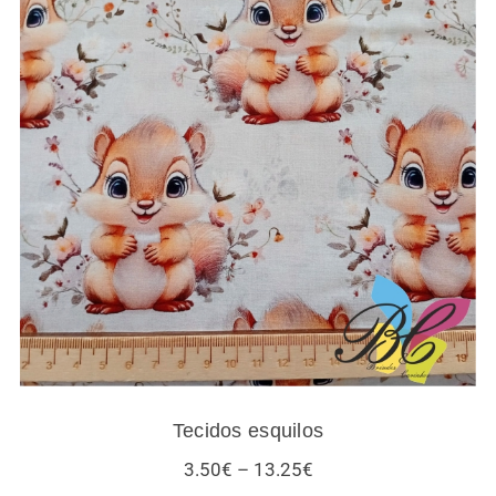
Tecidos esquilos
Tecidos esquilos
Price
3.50
€
–
13.25
€
range: