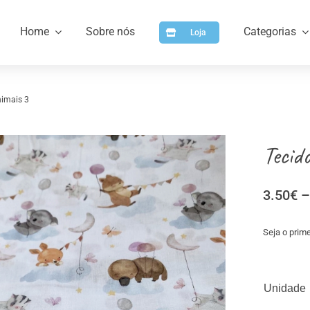
Home
Sobre nós
Categorias
Loja
nimais 3
Tecid
3.50
€
–
Seja o prime
a
Artigos para Personalizar
Arti
Unidade