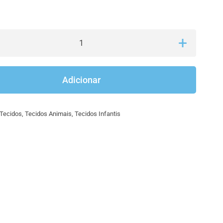
Quantidade
de
Tecidos
Adicionar
infantis
–
Tecidos
,
Tecidos Animais
,
Tecidos Infantis
animais
3