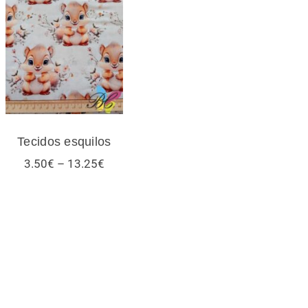
Tecidos esquilos
Tecidos esquilos
Price
3.50
€
–
13.25
€
range:
3.50€
through
13.25€