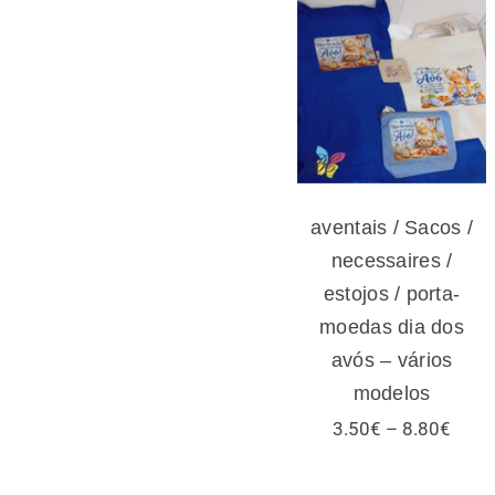
aventais / Sacos
/ necessaires /
estojos / porta-
moedas dia dos
avós – vários
modelos
aventais / Sacos /
necessaires /
estojos / porta-
moedas dia dos
avós – vários
modelos
Price
3.50
€
–
8.80
€
range
3.50
thro