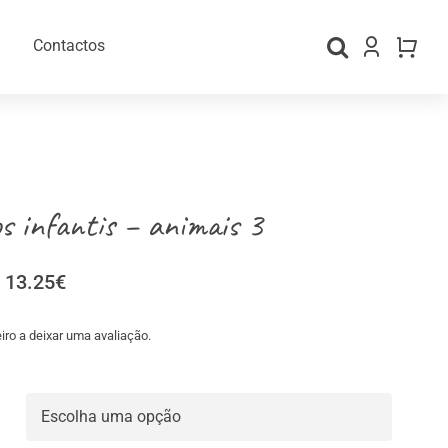
Contactos
os infantis – animais 3
Price
13.25
€
range:
3.50€
iro a deixar uma avaliação.
through
gos Personalizados
Material para Embalamento
13.25€
