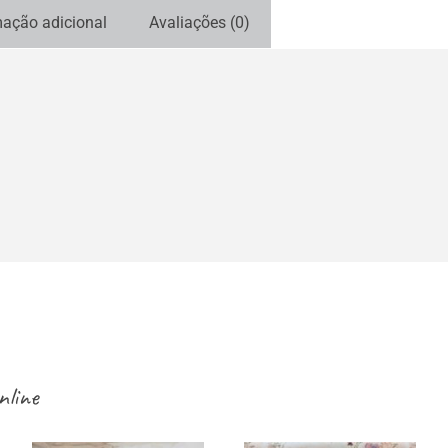
mação adicional
Avaliações (0)
nline