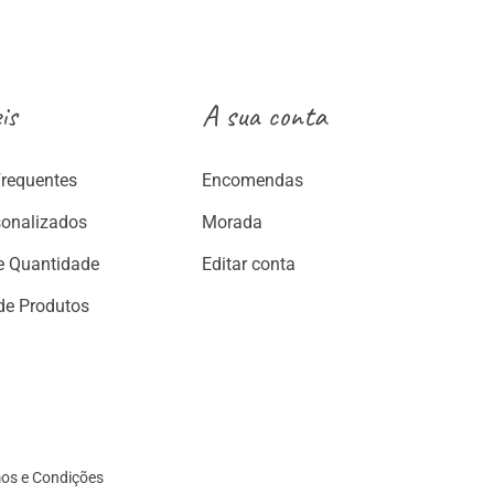
€
is
A sua conta
Frequentes
Encomendas
sonalizados
Morada
e Quantidade
Editar conta
de Produtos
os e Condições