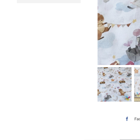
0.55€
through
1.20€
Fa