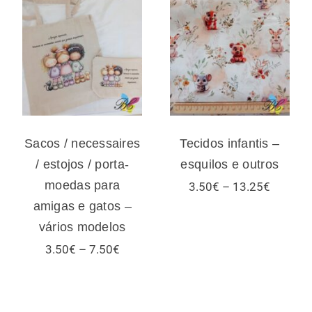
Sacos /
necessaires /
Tecidos infantis
estojos / porta-
– esquilos e
moedas para
outros
amigas e gatos –
vários modelos
Sacos / necessaires
Tecidos infantis –
/ estojos / porta-
esquilos e outros
moedas para
Price
3.50
€
–
13.25
€
range:
amigas e gatos –
3.50€
vários modelos
through
13.25€
Price
3.50
€
–
7.50
€
range:
3.50€
:
through
€
7.50€
ugh