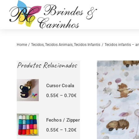
Skip
to
content
Home
Tecidos
Tecidos Animais
Tecidos Infantis
Tecidos infantis – a
Produtos Relacionados
Cursor Coala
Price
0.55
€
–
0.70
€
range:
0.55€
Retrosaria
Costura Criativ
through
0.70€
Fechos / Zipper
Price
0.55
€
–
1.20
€
range: