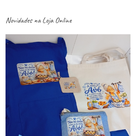
Novidades na
Loja Online
aventais / Sacos / necessaires / estojos /
porta-moedas dia dos avós – vários modelos