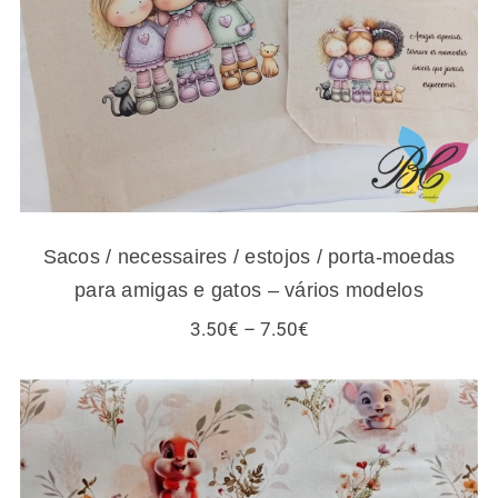
modelos
Sacos / necessaires / estojos / porta-moedas
para amigas e gatos – vários modelos
Price
3.50
€
–
7.50
€
range:
3.50€
through
7.50€