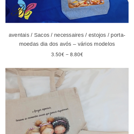
aventais / Sacos / necessaires / estojos / porta-
moedas dia dos avós – vários modelos
Price
3.50
€
–
8.80
€
range:
3.50€
through
8.80€
Sacos / necessaires / estojos / porta-
moedas para amigas e gatos – vários