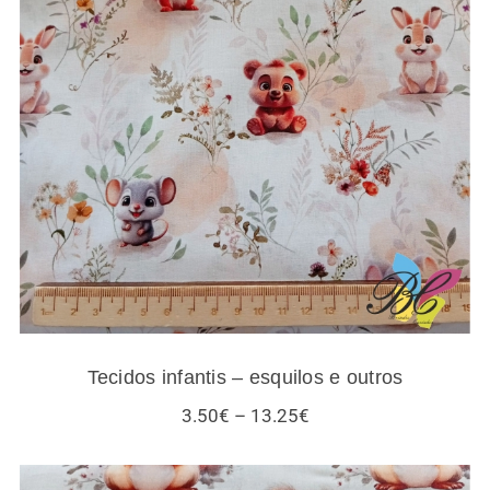
Tecidos infantis – esquilos e outros
Tecidos infantis – esquilos e outros
Price
3.50
€
–
13.25
€
range:
3.50€
through