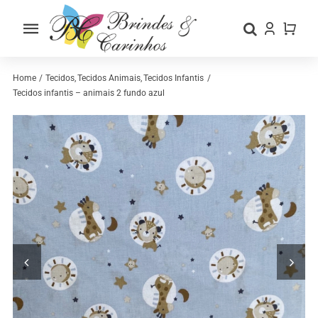
Skip
to
Toggle
content
Navigation
Home
Home
Tecidos
Tecidos Animais
Tecidos Infantis
Tecidos infantis – animais 2 fundo azul
Sobre nós
Loja
Categorias
Contactos