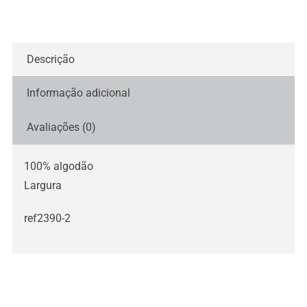
fundo
azul
Descrição
Informação adicional
Avaliações (0)
100% algodão
Largura
ref2390-2