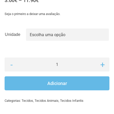
Price
3.00
€
–
11.90
€
range:
3.00€
Seja o primeiro a deixar uma avaliação.
through
11.90€
Unidade

Quantidade
de
Tecidos
Adicionar
infantis
–
Categorias:
Tecidos
,
Tecidos Animais
,
Tecidos Infantis
animais
2