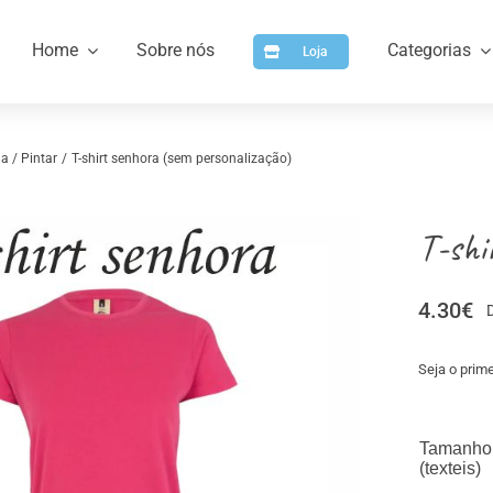
Home
Sobre nós
Categorias
Loja
a / Pintar
T-shirt senhora (sem personalização)
T-shi
4.30
€
Seja o prime
a
Artigos para Personalizar
Arti
Tamanho
(texteis)