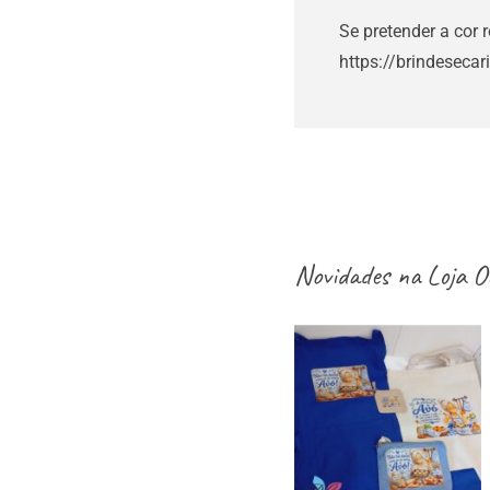
Se pretender a cor 
https://brindesecar
Novidades na
Loja O
aventais / Sacos
/ necessaires /
estojos / porta-
moedas dia dos
avós – vários