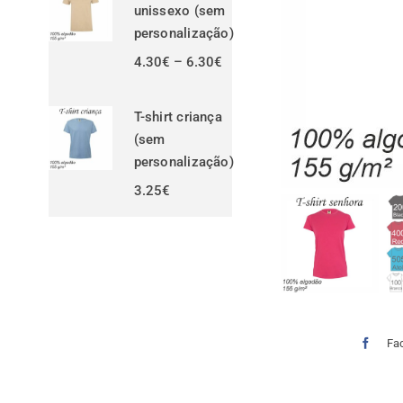
unissexo (sem
personalização)
Price
4.30
€
–
6.30
€
range:
4.30€
through
T-shirt criança
6.30€
(sem
personalização)
3.25
€
Fa