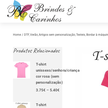
Skip
to
content
Home
DTF
Verão
Artigos sem personalização
Texteis
Bordar à máquin
Produtos Relacionados
T-shirt
unissexo/senhora/criança
cor rosa (sem
personalização)
Retrosaria
Costura Criativ
Price
3.75
€
–
5.40
€
range:
3.75€
through
T-shirt
5.40€