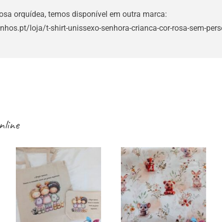
rosa orquídea, temos disponível em outra marca:
inhos.pt/loja/t-shirt-unissexo-senhora-crianca-cor-rosa-sem-per
nline
Sacos /
necessaires /
Tecidos infantis
estojos / porta-
– esquilos e
moedas para
outros
amigas e gatos –