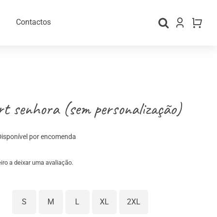
Contactos
rt senhora (sem personalização)
Disponível por encomenda
iro a deixar uma avaliação.
gos Personalizados
Material para Embalamento
S
M
L
XL
2XL
