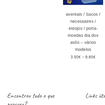
modelos
aventais / Sacos /
necessaires /
estojos / porta-
moedas dia dos
avós – vários
modelos
Price
3.50
€
–
8.80
€
range
3.50
thro
8.80
Encontrou tudo o que
Links úte
procura?