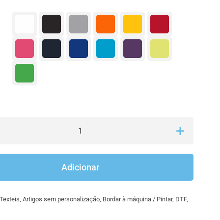

Quantidade
de
T-
Adicionar
shirt
senhora
Texteis
,
Artigos sem personalização
,
Bordar à máquina / Pintar
,
DTF
,
(sem
personalização)