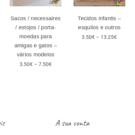
vários modelos
Sacos / necessaires
Tecidos infantis –
/ estojos / porta-
esquilos e outros
moedas para
Price
3.50
€
–
13.25
€
range:
amigas e gatos –
3.50€
vários modelos
through
13.25€
Price
3.50
€
–
7.50
€
range:
3.50€
:
through
€
7.50€
ugh
€
is
A sua conta