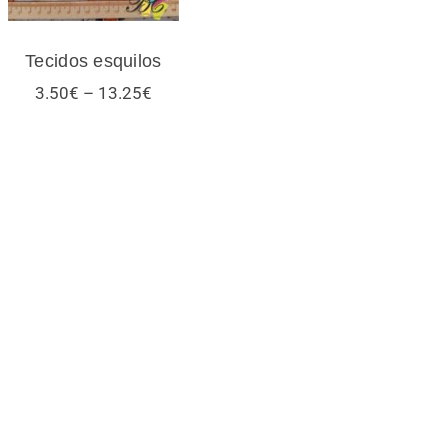
Tecidos esquilos
Price
3.50
€
–
13.25
€
range:
3.50€
through
13.25€