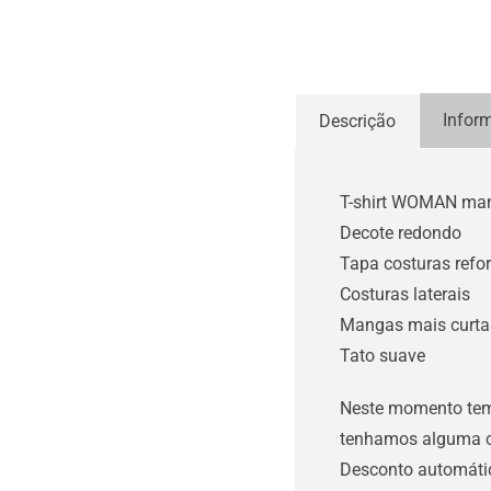
Infor
Descrição
T-shirt WOMAN man
Decote redondo
Tapa costuras refo
Costuras laterais
Mangas mais curta
Tato suave
Neste momento temos
tenhamos alguma c
Desconto automátic