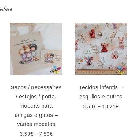
nline
Sacos /
necessaires /
Tecidos infantis
estojos / porta-
– esquilos e
moedas para
outros
amigas e gatos –
vários modelos
Sacos / necessaires
Tecidos infantis –
/ estojos / porta-
esquilos e outros
moedas para
Price
3.50
€
–
13.25
€
range:
amigas e gatos –
3.50€
vários modelos
through
13.25€
Price
3.50
€
–
7.50
€