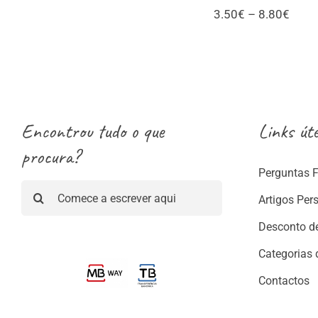
Price
3.50
€
–
8.80
€
range
3.50
thro
8.80
Encontrou tudo o que
Links úte
procura?
Perguntas 
Pesquisar
Artigos Per
Desconto d
Categorias 
Contactos