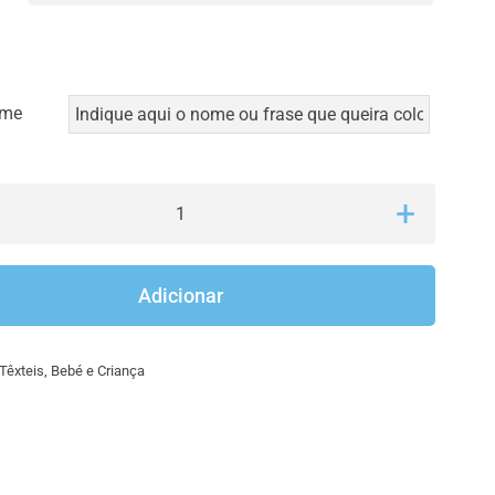
ome
Quantidade
de
T-
Adicionar
shirt
Labubu
Têxteis
,
Bebé e Criança