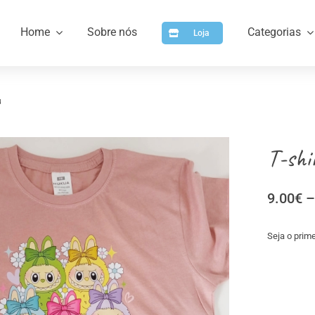
Home
Sobre nós
Categorias
Loja
u
T-shi
9.00
€
–
Seja o prime
a
Artigos para Personalizar
Arti