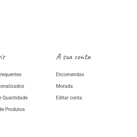
range:
3.50€
:
through
€
7.50€
ugh
€
is
A sua conta
Frequentes
Encomendas
sonalizados
Morada
e Quantidade
Editar conta
de Produtos