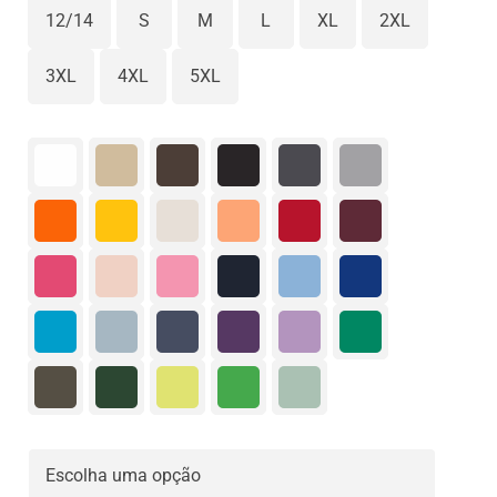
12/14
S
M
L
XL
2XL
3XL
4XL
5XL

