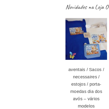
Novidades na
Loja O
aventais / Sacos
/ necessaires /
estojos / porta-
moedas dia dos
avós – vários
modelos
aventais / Sacos /
necessaires /
estojos / porta-
moedas dia dos
avós – vários
modelos