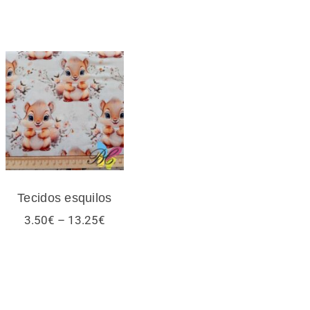
Tecidos esquilos
Tecidos esquilos
Price
3.50
€
–
13.25
€
range:
3.50€
through
13.25€