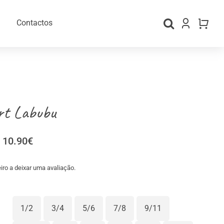
Contactos
rt Labubu
Price
10.90
€
range:
9.00€
iro a deixar uma avaliação.
through
gos Personalizados
Material para Embalamento
10.90€
1/2
3/4
5/6
7/8
9/11
