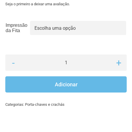
Seja o primeiro a deixar uma avaliação.
Impressão

da Fita
Quantidade
de
Porta-
Adicionar
chaves
gorgurão
Categorias:
Porta-chaves e crachás
impresso