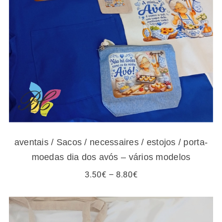
aventais / Sacos / necessaires / estojos /
porta-moedas dia dos avós – vários modelos
aventais / Sacos / necessaires / estojos / porta-
moedas dia dos avós – vários modelos
Price
3.50
€
–
8.80
€
range:
3.50€
through
8.80€