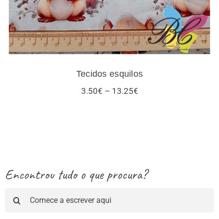
Tecidos esquilos
Price
3.50
€
–
13.25
€
range:
3.50€
through
13.25€
Encontrou tudo o que procura?
Pesquisar