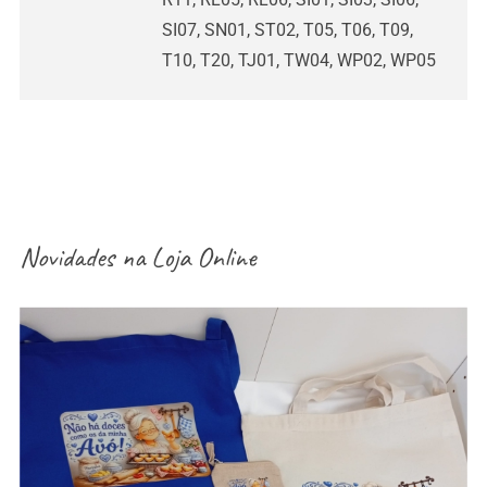
SI07, SN01, ST02, T05, T06, T09,
T10, T20, TJ01, TW04, WP02, WP05
Novidades na
Loja Online