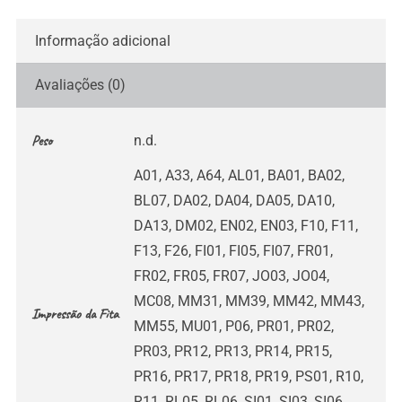
Informação adicional
Avaliações (0)
Peso
n.d.
A01, A33, A64, AL01, BA01, BA02,
BL07, DA02, DA04, DA05, DA10,
DA13, DM02, EN02, EN03, F10, F11,
F13, F26, FI01, FI05, FI07, FR01,
FR02, FR05, FR07, JO03, JO04,
MC08, MM31, MM39, MM42, MM43,
Impressão da Fita
MM55, MU01, P06, PR01, PR02,
PR03, PR12, PR13, PR14, PR15,
PR16, PR17, PR18, PR19, PS01, R10,
R11, RL05, RL06, SI01, SI03, SI06,