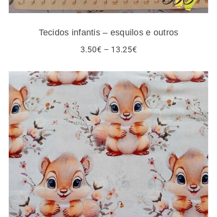
Tecidos infantis – esquilos e outros
Price
3.50
€
–
13.25
€
range:
3.50€
through
13.25€
Tecidos esquilos