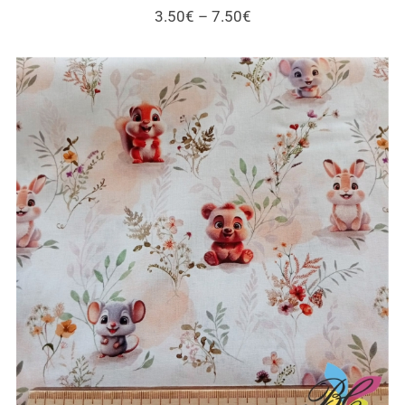
Price
3.50
€
–
7.50
€
range:
3.50€
through
7.50€
Tecidos infantis – esquilos e outros