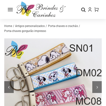
Skip
to
Toggle
content
Navigation
Home
Home
Artigos personalizados
Porta-chaves e crachás
Porta-chaves gorgurão impresso
Sobre nós
Loja
Categorias
Contactos