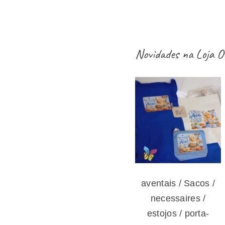
Novidades na
Loja O
aventais / Sacos
/ necessaires /
estojos / porta-
moedas dia dos
avós – vários
modelos
aventais / Sacos /
necessaires /
estojos / porta-