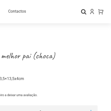
Contactos
 melhor pai (choca)
3,5×13,5x4cm
gos Personalizados
Material para Embalamento
iro a deixar uma avaliação.