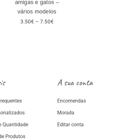
amigas e gatos –
3.50€
vários modelos
through
13.25€
Price
3.50
€
–
7.50
€
range:
3.50€
:
through
€
7.50€
ugh
€
is
A sua conta
Frequentes
Encomendas
sonalizados
Morada
e Quantidade
Editar conta
de Produtos