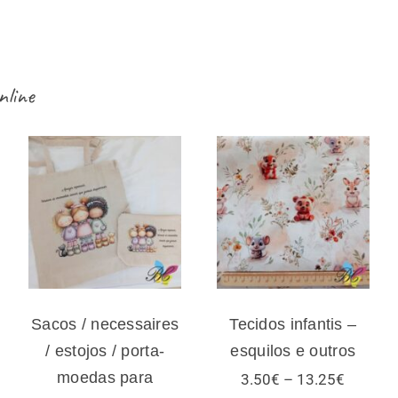
nline
Sacos /
necessaires /
Tecidos infantis
estojos / porta-
– esquilos e
moedas para
outros
amigas e gatos –
vários modelos
Sacos / necessaires
Tecidos infantis –
/ estojos / porta-
esquilos e outros
moedas para
Price
3.50
€
–
13.25
€
range: