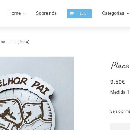
Home
Sobre nós
Categorias
Loja
melhor pai (choca)
Placa
9.50
€
Medida 1
a
Artigos para Personalizar
Arti
Seja o prime