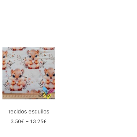
Tecidos esquilos
Tecidos esquilos
Price
3.50
€
–
13.25
€
range:
3.50€