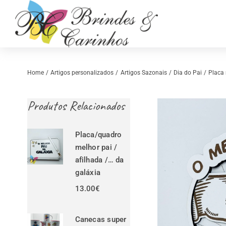
Skip
to
content
Home
Artigos personalizados
Artigos Sazonais
Dia do Pai
Placa 
Produtos Relacionados
Placa/quadro
melhor pai /
afilhada /… da
galáxia
Retrosaria
Costura Criativ
13.00
€
Canecas super