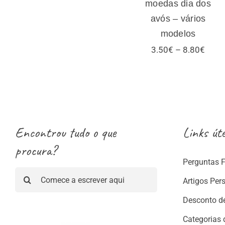
moedas dia dos
avós – vários
modelos
Price
3.50
€
–
8.80
€
range
3.50
thro
8.80
Encontrou tudo o que
Links úte
procura?
Perguntas 
Pesquisar
Artigos Per
Desconto d
Categorias 