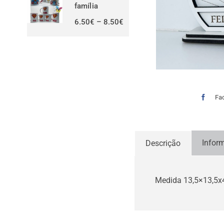
família
Price
6.50
€
–
8.50
€
range:
6.50€
through
8.50€
Fa
Infor
Descrição
Medida 13,5×13,5