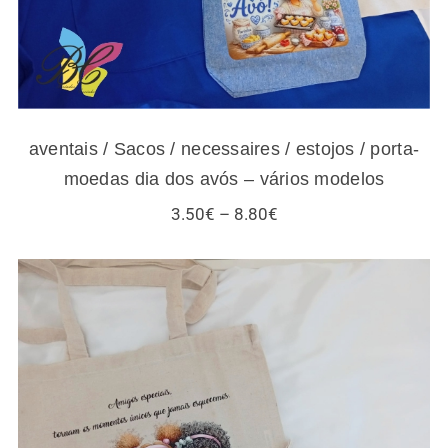
aventais / Sacos / necessaires / estojos / porta-
moedas dia dos avós – vários modelos
Price
3.50
€
–
8.80
€
range:
3.50€
through
8.80€
Sacos / necessaires / estojos / porta-