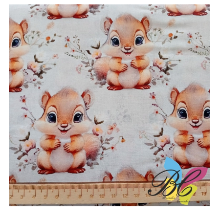
3.50€
through
13.25€
Tecidos esquilos