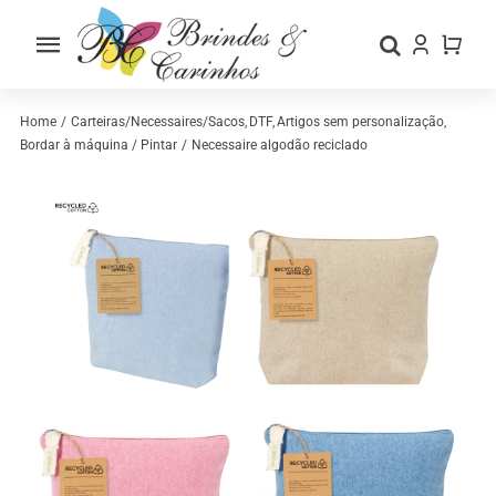
Skip
to
Toggle
content
Navigation
Home
Home
Carteiras/Necessaires/Sacos
DTF
Artigos sem personalização
Bordar à máquina / Pintar
Necessaire algodão reciclado
Sobre nós
Loja
Categorias
Contactos