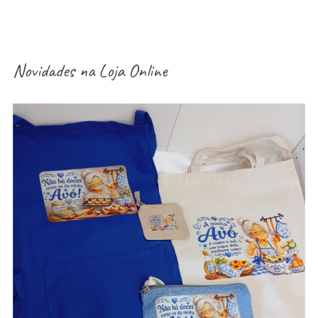
Novidades na
Loja Online
aventais / Sacos / necessaires / estojos /
porta-moedas dia dos avós – vários modelos