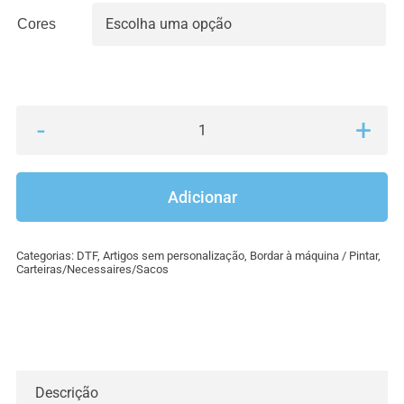
Cores

Quantidade
de
Necessaire
Adicionar
algodão
reciclado
Categorias:
DTF
,
Artigos sem personalização
,
Bordar à máquina / Pintar
,
Carteiras/Necessaires/Sacos
Descrição