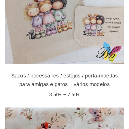
moedas para amigas e gatos – vários
modelos
Sacos / necessaires / estojos / porta-moedas
para amigas e gatos – vários modelos
Price
3.50
€
–
7.50
€
range:
3.50€
through
7.50€