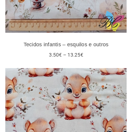
Tecidos infantis – esquilos e outros
Price
3.50
€
–
13.25
€
range:
3.50€
through
13.25€
Tecidos esquilos