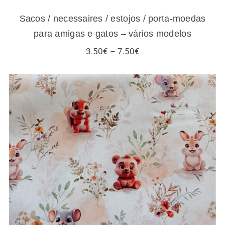
Sacos / necessaires / estojos / porta-moedas
para amigas e gatos – vários modelos
Price
3.50
€
–
7.50
€
range:
3.50€
through
7.50€
Tecidos infantis – esquilos e outros