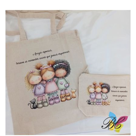
range:
3.50€
through
8.80€
Sacos / necessaires / estojos / porta-
moedas para amigas e gatos – vários
modelos