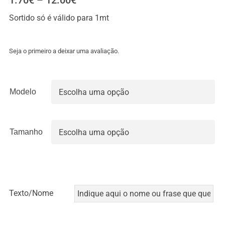
1.70
€
–
12.00
€
range:
Sortido só é válido para 1mt
1.70€
through
12.00€
Seja o primeiro a deixar uma avaliação.
Modelo

Tamanho

Texto/Nome