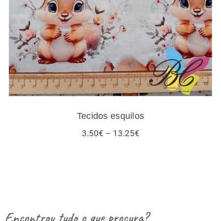
Tecidos esquilos
Price
3.50
€
–
13.25
€
range:
3.50€
through
13.25€
Encontrou tudo o que procura?