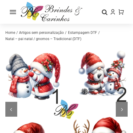
Skip
to
Toggle
content
Navigation
Home
Home
Artigos sem personalização
Estampagem DTF
Natal – pai natal / gnomos – Tradicional (DTF)
Sobre nós
Loja
Categorias
Contactos