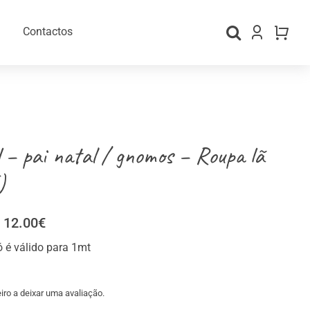
Contactos
 – pai natal / gnomos – Roupa lã
)
Price
12.00
€
range:
gos Personalizados
Material para Embalamento
ó é válido para 1mt
1.70€
through
12.00€
iro a deixar uma avaliação.