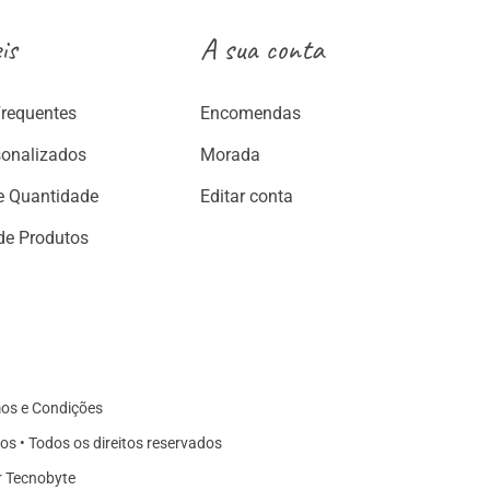
is
A sua conta
Frequentes
Encomendas
sonalizados
Morada
e Quantidade
Editar conta
de Produtos
os e Condições
os • Todos os direitos reservados
r Tecnobyte