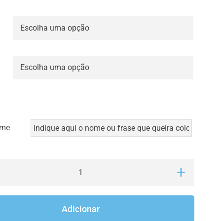


ome
Quantidade
de
Natal
Adicionar
-