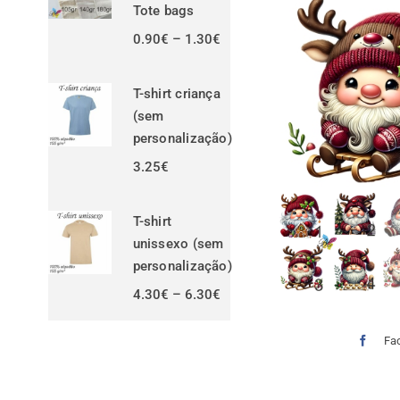
Tote bags
Price
0.90
€
–
1.30
€
range:
0.90€
through
T-shirt criança
1.30€
(sem
personalização)
3.25
€
T-shirt
unissexo (sem
personalização)
Price
4.30
€
–
6.30
€
range:
4.30€
through
Fa
6.30€