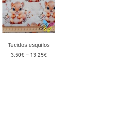
Tecidos esquilos
Tecidos esquilos
Price
3.50
€
–
13.25
€
range:
3.50€
through
13.25€