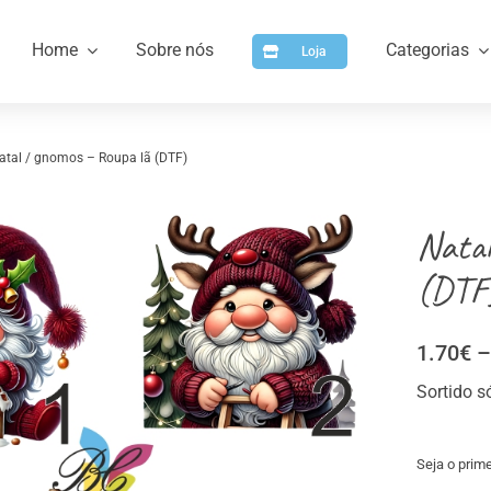
Home
Sobre nós
Categorias
Loja
natal / gnomos – Roupa lã (DTF)
Natal
(DTF
1.70
€
–
a
Artigos para Personalizar
Arti
Sortido s
Seja o prime