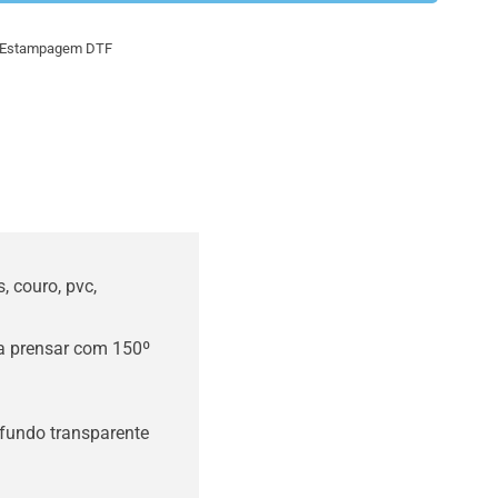
pai
Estampagem DTF
natal
/
gnomos
-
Roupa
lã
(DTF)
, couro, pvc,
.
r a prensar com 150º
 fundo transparente