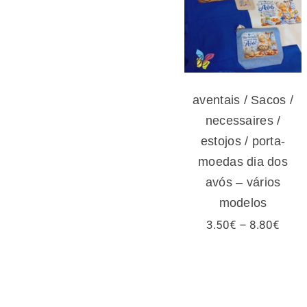
estojos / porta-
moedas dia dos
avós – vários
modelos
aventais / Sacos /
necessaires /
estojos / porta-
moedas dia dos
avós – vários
modelos
Price
3.50
€
–
8.80
€
range
3.50
thro
8.80