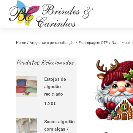
Skip
to
content
Home
Artigos sem personalização
Estampagem DTF
Natal – pai 
Produtos Relacionados
Estojos de
algodão
reciclado
1.20
€
Retrosaria
Costura Criativ
Sacos algodão
com alças /