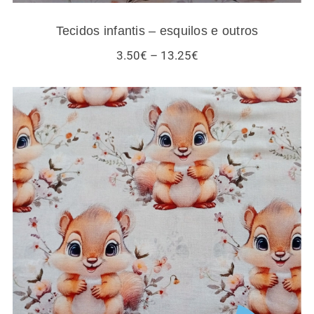
Tecidos infantis – esquilos e outros
Price
3.50
€
–
13.25
€
range:
3.50€
through
13.25€
Tecidos esquilos