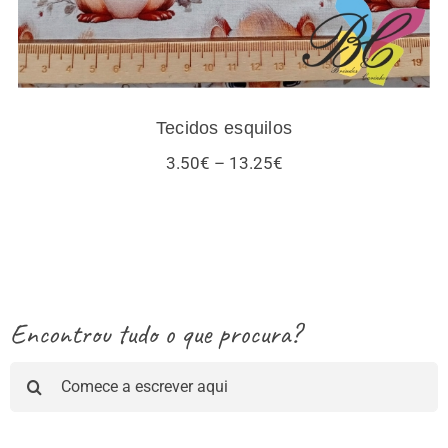
Tecidos esquilos
Price
3.50
€
–
13.25
€
range:
3.50€
through
13.25€
Encontrou tudo o que procura?
Pesquisar