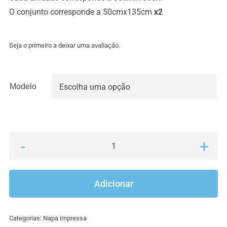
9.00€
O conjunto corresponde a 50cmx135cm
x2
through
18.00€
Seja o primeiro a deixar uma avaliação.
Modelo

Quantidade
de
Napa
Adicionar
impressa
sereias
Categorias:
Napa impressa