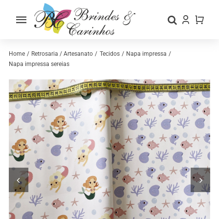
Skip
to
Toggle
content
Navigation
Home
Home
Retrosaria / Artesanato
Tecidos
Napa impressa
Napa impressa sereias
Sobre nós
Loja
Categorias
Contactos