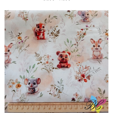
range:
3.50€
through
7.50€
Tecidos infantis – esquilos e outros