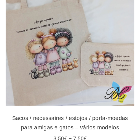
Sacos / necessaires / estojos / porta-
moedas para amigas e gatos – vários
modelos
Sacos / necessaires / estojos / porta-moedas
para amigas e gatos – vários modelos
Price
3.50
€
–
7.50
€