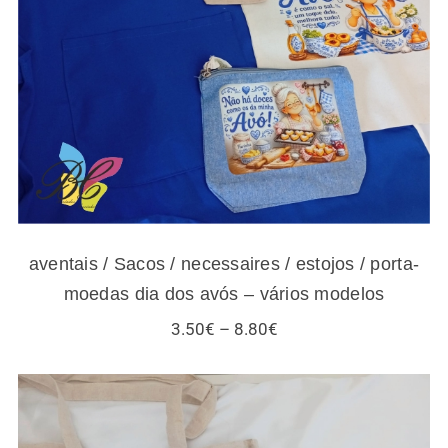
aventais / Sacos / necessaires / estojos /
porta-moedas dia dos avós – vários modelos
aventais / Sacos / necessaires / estojos / porta-
moedas dia dos avós – vários modelos
Price
3.50
€
–
8.80
€
range:
3.50€
through
8.80€