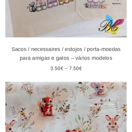
Sacos / necessaires / estojos / porta-moedas
para amigas e gatos – vários modelos
Price
3.50
€
–
7.50
€
range:
3.50€
through
7.50€