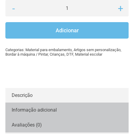
Quantidade
de
Mochila
Adicionar
algodão
cru
Categorias:
Material para embalamento
,
Artigos sem personalização
,
Bordar à máquina / Pintar
,
Crianças
,
DTF
,
Material escolar
Descrição
Informação adicional
Avaliações (0)