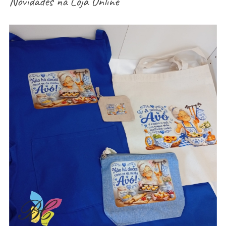
Novidades na
Loja Online
aventais / Sacos / necessaires / estojos /
porta-moedas dia dos avós – vários modelos