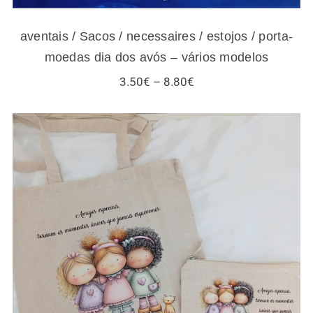
aventais / Sacos / necessaires / estojos / porta-
moedas dia dos avós – vários modelos
Price
3.50
€
–
8.80
€
range:
3.50€
through
8.80€
Sacos / necessaires / estojos / porta-
moedas para amigas e gatos – vários
modelos