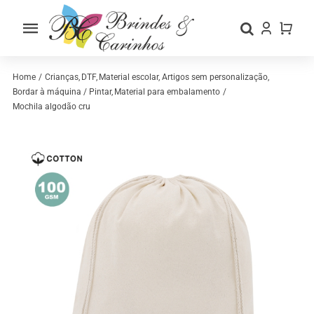
Skip
to
Toggle
content
Navigation
Home
Home
Crianças
DTF
Material escolar
Artigos sem personalização
Bordar à máquina / Pintar
Material para embalamento
Mochila algodão cru
Sobre nós
Loja
Categorias
Contactos