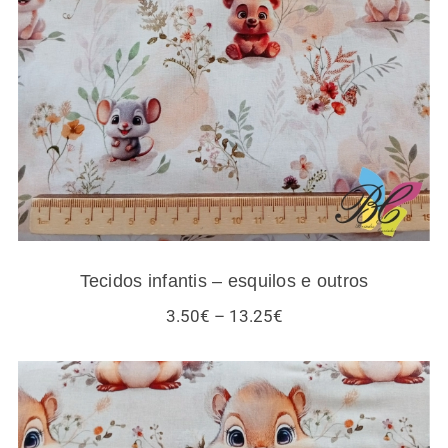
Tecidos infantis – esquilos e outros
Tecidos infantis – esquilos e outros
Price
3.50
€
–
13.25
€
range:
3.50€
through
13.25€