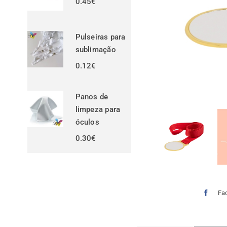
0.45
€
Pulseiras para
sublimação
0.12
€
Panos de
limpeza para
óculos
0.30
€
Fa