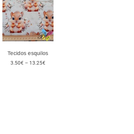
Tecidos esquilos
Tecidos esquilos
Price
3.50
€
–
13.25
€
range:
3.50€
through
13.25€