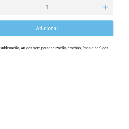
Quantidade
de
Medalha
Adicionar
para
sublimação
Sublimação
,
Artigos sem personalização
,
crachás, íman e acrílicos
(sem
personalização)