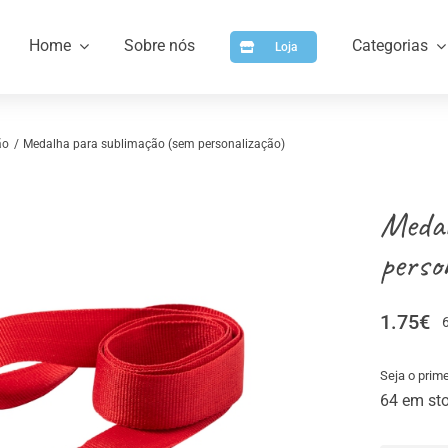
Home
Sobre nós
Categorias
Loja
ão
Medalha para sublimação (sem personalização)
Medal
perso
1.75
€
a
Artigos para Personalizar
Arti
Seja o prime
64 em st