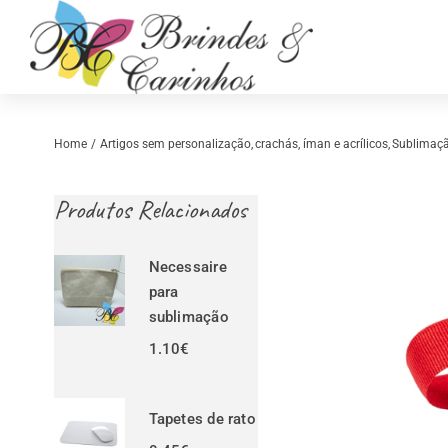
Skip
to
content
Home
Artigos sem personalização
crachás, íman e acrílicos
Sublimaç
Produtos Relacionados
Necessaire
para
sublimação
1.10
€
Retrosaria
Costura Criativ
Tapetes de rato