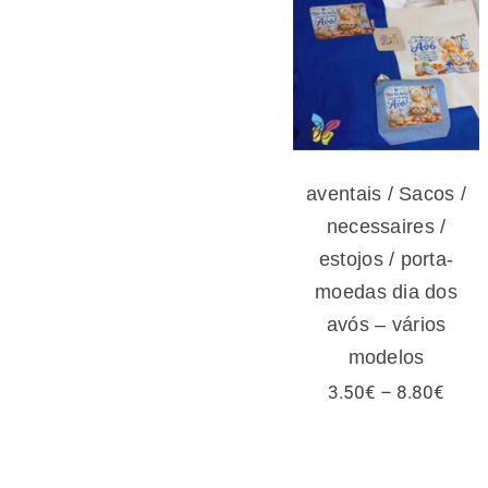
/ necessaires /
estojos / porta-
moedas dia dos
avós – vários
modelos
aventais / Sacos /
necessaires /
estojos / porta-
moedas dia dos
avós – vários
modelos
Price
3.50
€
–
8.80
€
range
3.50
thro
8.80