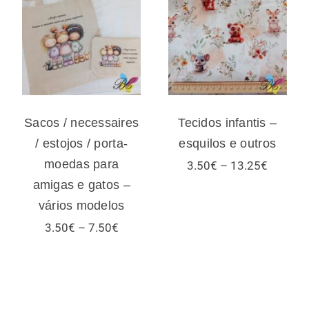
necessaires /
Tecidos infantis
estojos / porta-
– esquilos e
moedas para
outros
amigas e gatos –
vários modelos
Sacos / necessaires
Tecidos infantis –
/ estojos / porta-
esquilos e outros
moedas para
Price
3.50
€
–
13.25
€
range:
amigas e gatos –
3.50€
vários modelos
through
13.25€
Price
3.50
€
–
7.50
€
range:
3.50€
:
through
€
7.50€
ugh
€