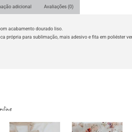
mação adicional
Avaliações (0)
com acabamento dourado liso.
ica própria para sublimação, mais adesivo e fita em poliéster v
nline
Sacos /