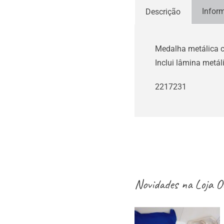
Infor
Descrição
Medalha metálica 
Inclui lâmina metál
2217231
Novidades na
Loja O
aventais / Sacos