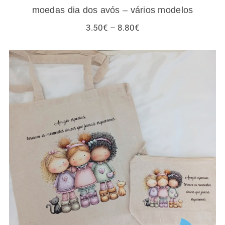
moedas dia dos avós – vários modelos
Price
3.50
€
–
8.80
€
range:
3.50€
through
8.80€
Sacos / necessaires / estojos / porta-
moedas para amigas e gatos – vários
modelos