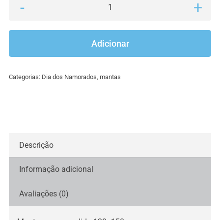
Quantidade
de
Manta
Adicionar
bordada,
coroa
Categorias:
Dia dos Namorados
,
mantas
Descrição
Informação adicional
Avaliações (0)