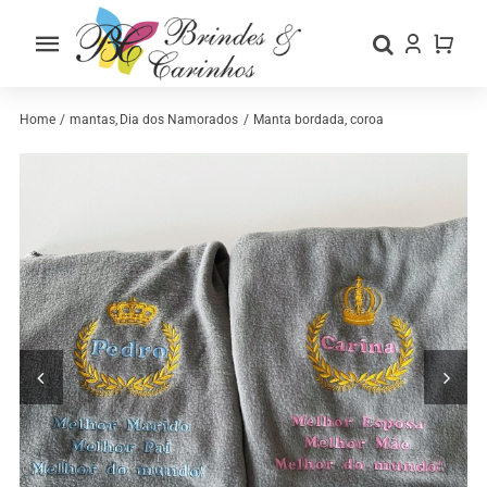
Skip
to
Toggle
content
Navigation
Home
Home
mantas
Dia dos Namorados
Manta bordada, coroa
Sobre nós
Loja
Categorias
Contactos