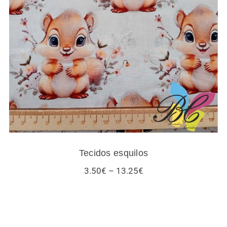
Tecidos esquilos
Tecidos esquilos
Price
3.50
€
–
13.25
€
range:
3.50€
through
13.25€