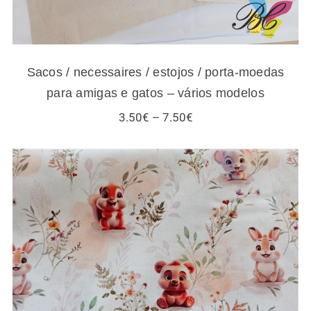
Sacos / necessaires / estojos / porta-moedas
para amigas e gatos – vários modelos
Price
3.50
€
–
7.50
€
range:
3.50€
through
7.50€
Tecidos infantis – esquilos e outros