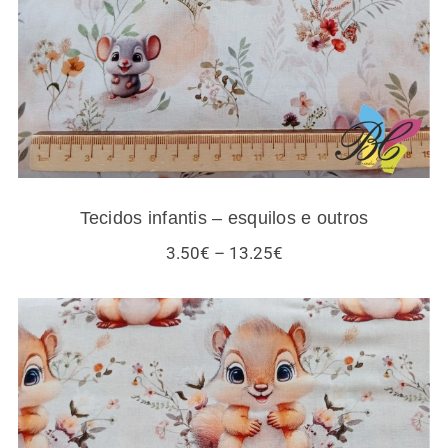
Tecidos infantis – esquilos e outros
Price
3.50
€
–
13.25
€
range:
3.50€
through
13.25€