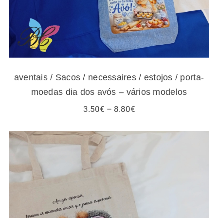
aventais / Sacos / necessaires / estojos / porta-
moedas dia dos avós – vários modelos
Price
3.50
€
–
8.80
€
range:
3.50€
through
8.80€
Sacos / necessaires / estojos / porta-