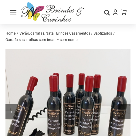
Skip
to
Toggle
content
Navigation
Home
Home
Verão
garrafas
Natal
Brindes Casamentos / Baptizados
Garrafa saca rolhas com íman – com nome
Sobre nós
Loja
Categorias
Contactos