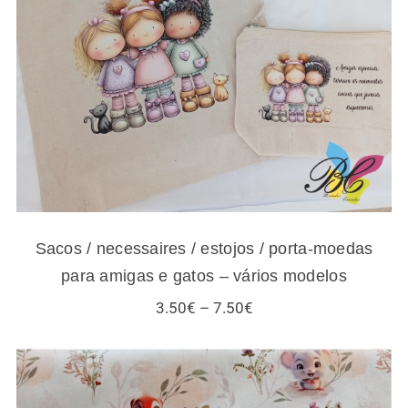
moedas para amigas e gatos – vários
modelos
Sacos / necessaires / estojos / porta-moedas
para amigas e gatos – vários modelos
Price
3.50
€
–
7.50
€
range:
3.50€
through
7.50€