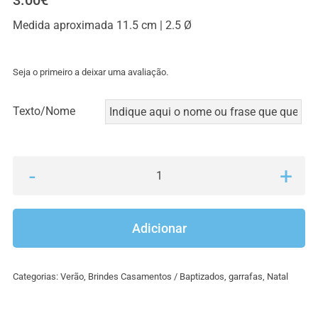
3.00
€
Medida aproximada 11.5 cm | 2.5 Ø
Seja o primeiro a deixar uma avaliação.
Texto/Nome
Quantidade
de
Garrafa
Adicionar
saca
rolhas
Categorias:
Verão
,
Brindes Casamentos / Baptizados
,
garrafas
,
Natal
com
íman