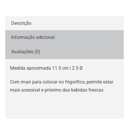
-
com
nome
Descrição
Informação adicional
Avaliações (0)
Medida aproximada 11.5 cm | 2.5 Ø
Com íman para colocar no frigorífico, permite estar
mais acessível e próximo das bebidas frescas