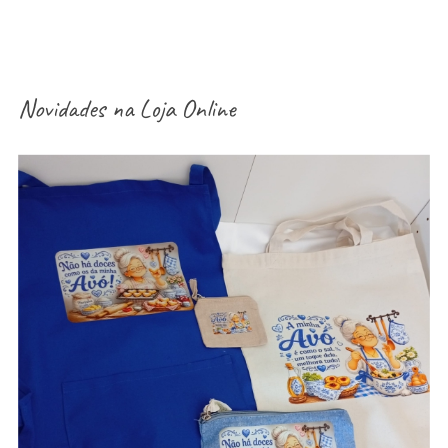
Novidades na
Loja Online
aventais / Sacos / necessaires / estojos /
porta-moedas dia dos avós – vários modelos