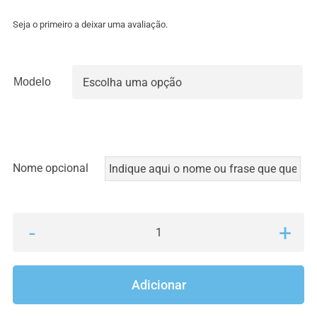
range:
7.90€
Seja o primeiro a deixar uma avaliação.
through
8.90€
Modelo

Nome opcional
Quantidade
de
Garrafas
Adicionar
-