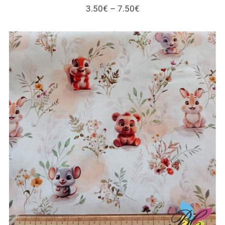
Price
3.50
€
–
7.50
€
range:
3.50€
through
7.50€
Tecidos infantis – esquilos e outros