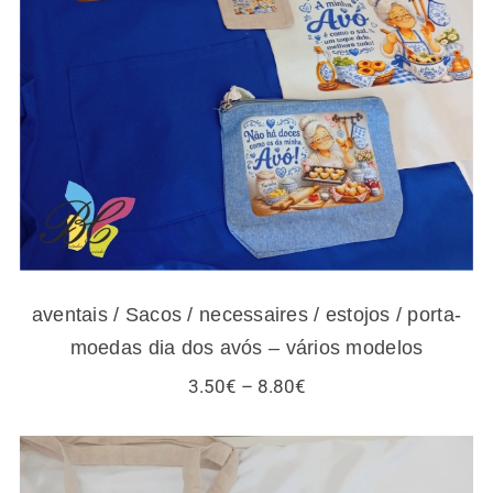
aventais / Sacos / necessaires / estojos /
porta-moedas dia dos avós – vários modelos
aventais / Sacos / necessaires / estojos / porta-
moedas dia dos avós – vários modelos
Price
3.50
€
–
8.80
€
range:
3.50€
through
8.80€