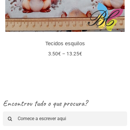
Tecidos esquilos
Price
3.50
€
–
13.25
€
range:
3.50€
through
13.25€
Encontrou tudo o que procura?
Pesquisar