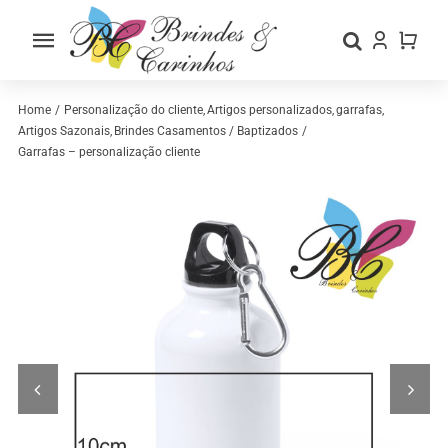
Skip
to
Toggle
content
Navigation
Home
Home
Personalização do cliente
Artigos personalizados
garrafas
Artigos Sazonais
Brindes Casamentos / Baptizados
Garrafas – personalização cliente
Sobre nós
Loja
Categorias
Contactos