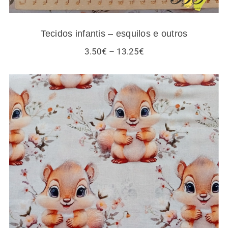
Tecidos infantis – esquilos e outros
Price
3.50
€
–
13.25
€
range:
3.50€
through
13.25€
Tecidos esquilos