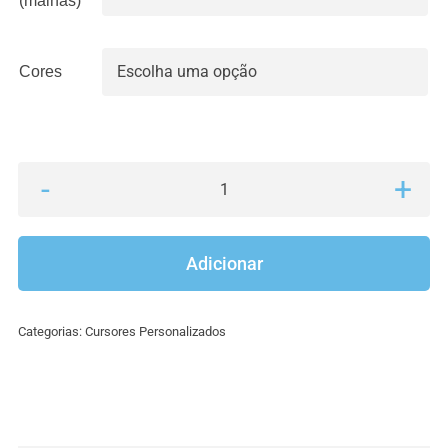
(malhas)
Cores

Quantidade
de
Cursor
Adicionar
Stitch
bebe
Categorias:
Cursores Personalizados