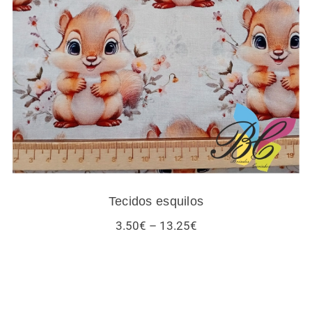
Tecidos esquilos
Tecidos esquilos
Price
3.50
€
–
13.25
€
range:
3.50€
through
13.25€