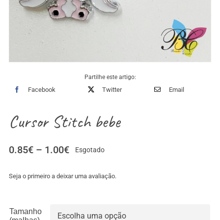
Partilhe este artigo:
Facebook
Twitter
Email
Cursor Stitch bebe
Price
0.85
€
–
1.00
€
Esgotado
range:
0.85€
Seja o primeiro a deixar uma avaliação.
through
1.00€
Tamanho
