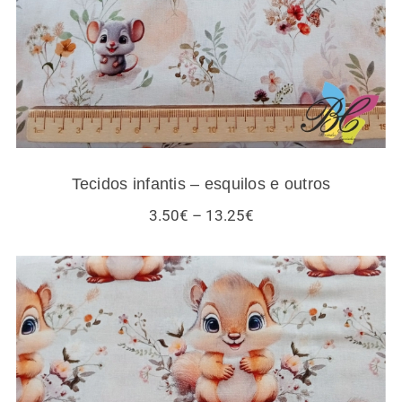
Tecidos infantis – esquilos e outros
Price
3.50
€
–
13.25
€
range:
3.50€
through
13.25€