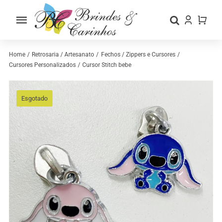
Skip
to
Toggle
content
Navigation
Home
Home
Retrosaria / Artesanato
Fechos / Zippers e Cursores
Cursores Personalizados
Cursor Stitch bebe
Sobre nós
Esgotado
Loja
Categorias
Contactos