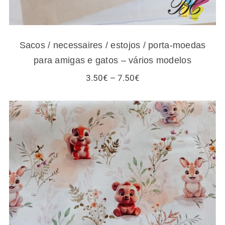
Sacos / necessaires / estojos / porta-moedas
para amigas e gatos – vários modelos
Price
3.50
€
–
7.50
€
range:
3.50€
through
7.50€
Tecidos infantis – esquilos e outros