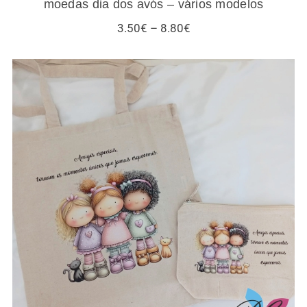
moedas dia dos avós – vários modelos
Price
3.50
€
–
8.80
€
range:
3.50€
through
8.80€
Sacos / necessaires / estojos / porta-
moedas para amigas e gatos – vários
modelos