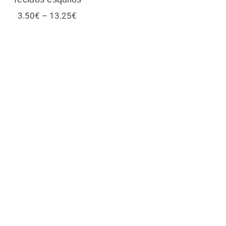
Price
3.50
€
–
13.25
€
range:
3.50€
through
13.25€