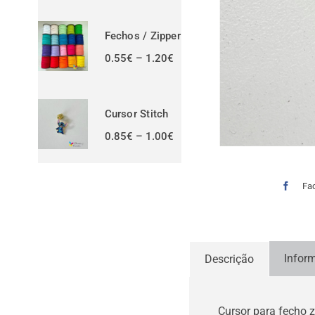
0.17€
through
0.29€
Fechos / Zipper
Price
0.55
€
–
1.20
€
range:
0.55€
through
1.20€
Cursor Stitch
Price
0.85
€
–
1.00
€
range:
0.85€
through
1.00€
Fa
Infor
Descrição
Cursor para fecho 