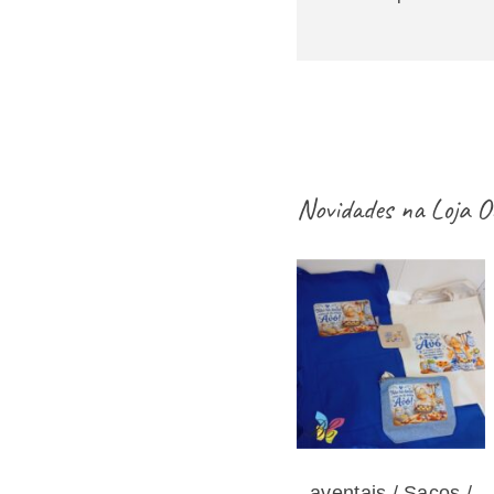
Novidades na
Loja O
aventais / Sacos
/ necessaires /
estojos / porta-
moedas dia dos
avós – vários
modelos
aventais / Sacos /