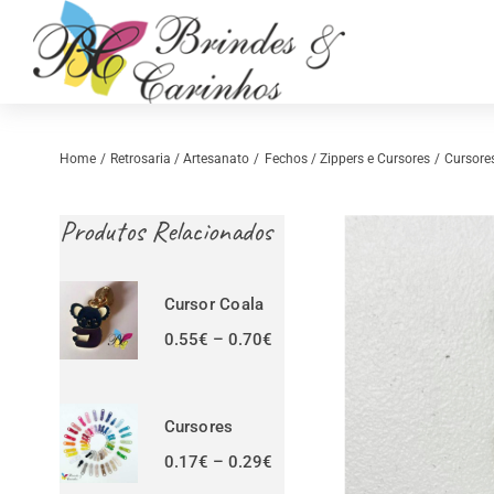
Skip
to
content
Home
Retrosaria / Artesanato
Fechos / Zippers e Cursores
Cursore
Produtos Relacionados
Cursor Coala
Price
0.55
€
–
0.70
€
range:
0.55€
Retrosaria
Costura Criativ
through
0.70€
Cursores
Price
0.17
€
–
0.29
€
range: