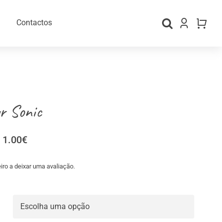
Contactos
r Sonic
Price
1.00
€
range:
0.85€
iro a deixar uma avaliação.
through
gos Personalizados
Material para Embalamento
1.00€
