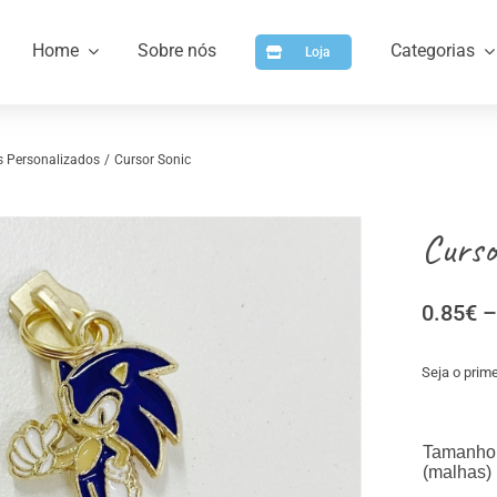
Home
Sobre nós
Categorias
Loja
s Personalizados
Cursor Sonic
Curso
0.85
€
–
Seja o prime
a
Artigos para Personalizar
Arti
Tamanho
(malhas)