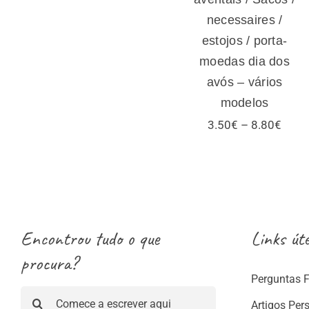
necessaires /
estojos / porta-
moedas dia dos
avós – vários
modelos
Price
3.50
€
–
8.80
€
range
3.50
thro
8.80
Encontrou tudo o que
Links úte
procura?
Perguntas 
Pesquisar
Artigos Per