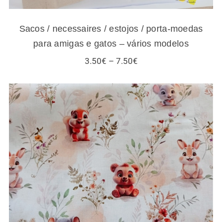
Sacos / necessaires / estojos / porta-moedas
para amigas e gatos – vários modelos
Price
3.50
€
–
7.50
€
range:
3.50€
through
7.50€
Tecidos infantis – esquilos e outros