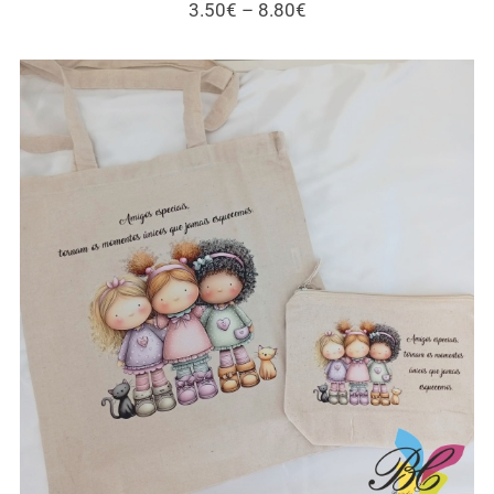
Price
3.50
€
–
8.80
€
range:
3.50€
through
8.80€
Sacos / necessaires / estojos / porta-
moedas para amigas e gatos – vários
modelos