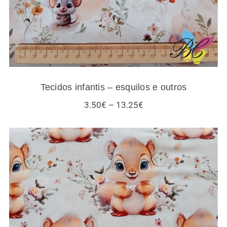
Tecidos infantis – esquilos e outros
Price
3.50
€
–
13.25
€
range:
3.50€
through
13.25€