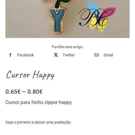
Partilhe este artigo:
Facebook
Twitter
Email
Cursor Happy
Price
0.65
€
–
0.80
€
range:
Cursor para fecho zipper happy
0.65€
through
0.80€
Seja o primeiro a deixar uma avaliação.