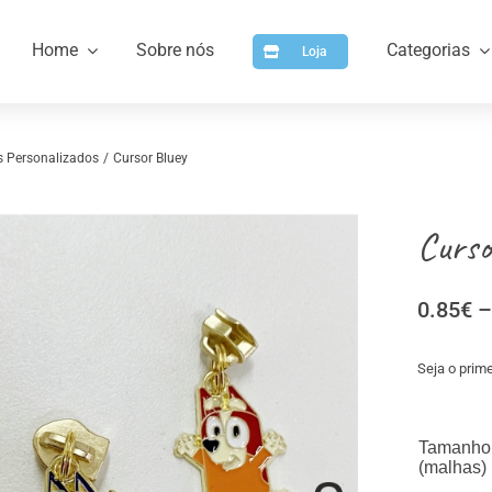
Home
Sobre nós
Categorias
Loja
s Personalizados
Cursor Bluey
Curso
0.85
€
–
Seja o prime
a
Artigos para Personalizar
Arti
Tamanho
(malhas)