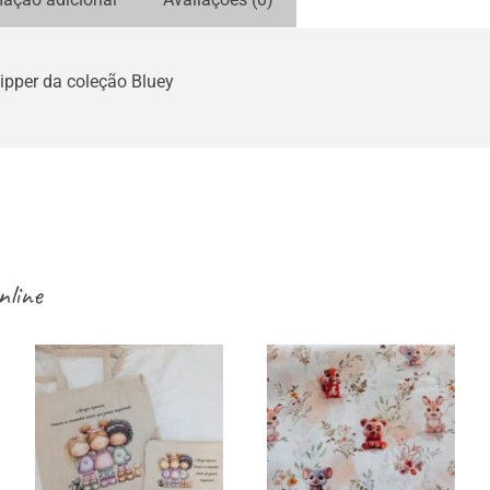
ipper da coleção Bluey
nline
Sacos /
necessaires /
Tecidos infantis
estojos / porta-
– esquilos e
moedas para
outros
amigas e gatos –