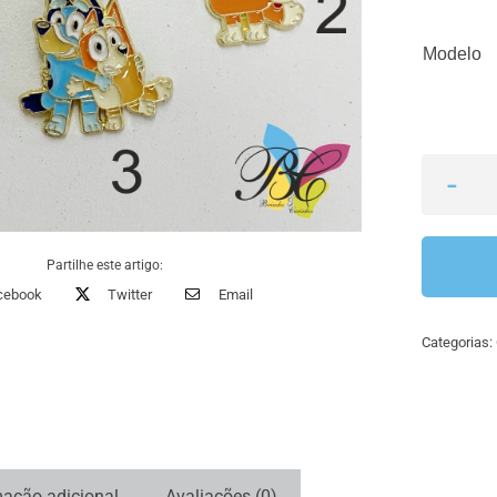
Modelo
Partilhe este artigo:
cebook
Twitter
Email
Categorias:
mação adicional
Avaliações (0)