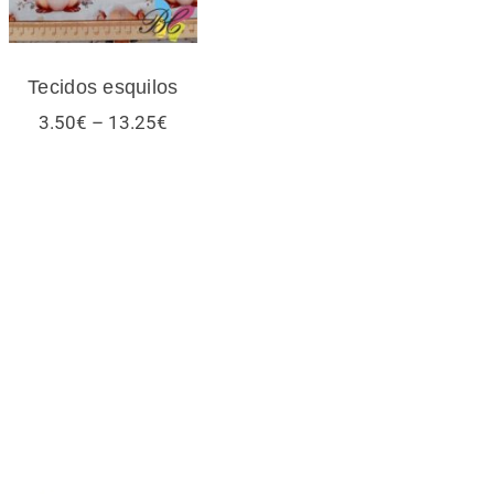
Tecidos esquilos
Price
3.50
€
–
13.25
€
range:
3.50€
through
13.25€