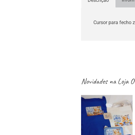
Descrição
Cursor para fecho z
Novidades na
Loja O
aventais / Sacos
/ necessaires /
estojos / porta-
moedas dia dos
avós – vários