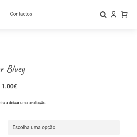
Contactos
r Bluey
Price
1.00
€
range:
0.85€
iro a deixar uma avaliação.
through
gos Personalizados
Material para Embalamento
1.00€
