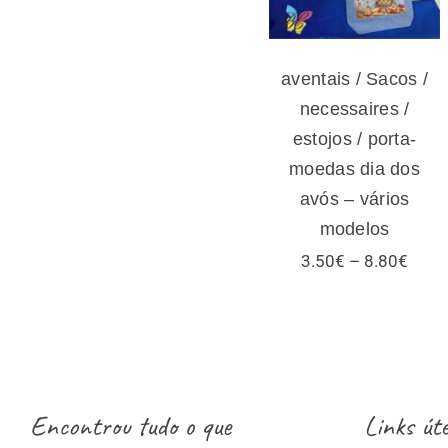
modelos
aventais / Sacos /
necessaires /
estojos / porta-
moedas dia dos
avós – vários
modelos
Price
3.50
€
–
8.80
€
range
3.50
thro
8.80
Encontrou tudo o que
Links úte