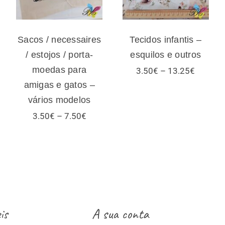
vários modelos
Sacos / necessaires
Tecidos infantis –
/ estojos / porta-
esquilos e outros
moedas para
Price
3.50
€
–
13.25
€
range:
amigas e gatos –
3.50€
vários modelos
through
13.25€
Price
3.50
€
–
7.50
€
range:
3.50€
:
through
€
7.50€
ugh
€
is
A sua conta