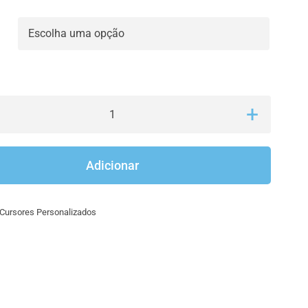

Quantidade
de
Cursor
Adicionar
Bluey
Cursores Personalizados