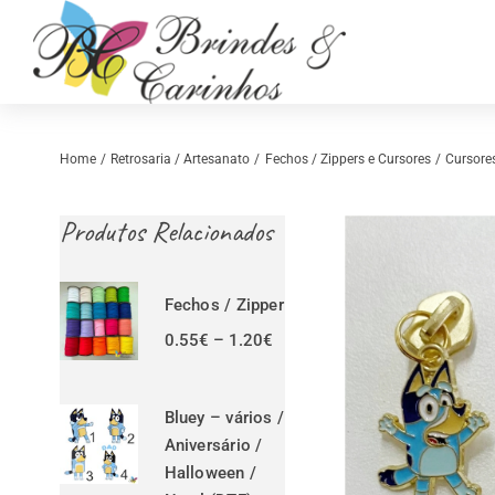
Skip
to
content
Home
Retrosaria / Artesanato
Fechos / Zippers e Cursores
Cursore
Produtos Relacionados
Fechos / Zipper
Price
0.55
€
–
1.20
€
range:
0.55€
Retrosaria
Costura Criativ
through
Bluey – vários /
1.20€
Aniversário /
Halloween /