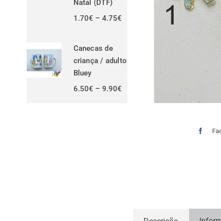
Natal (DTF)
Price
1.70
€
–
4.75
€
range:
1.70€
through
Canecas de
4.75€
criança / adulto
Bluey
Price
6.50
€
–
9.90
€
range:
6.50€
through
9.90€
Fa
Infor