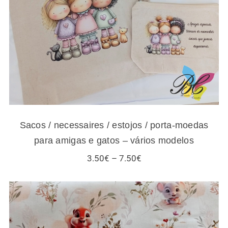
modelos
Sacos / necessaires / estojos / porta-moedas
para amigas e gatos – vários modelos
Price
3.50
€
–
7.50
€
range:
3.50€
through
7.50€