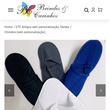
Skip
to
Toggle
content
Navigation
Home
Home
DTF
Artigos sem personalização
Texteis
Chinelos (sem personalização)
Sobre nós
Loja
Categorias
Contactos