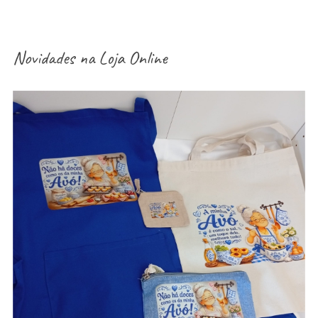
Novidades na
Loja Online
aventais / Sacos / necessaires / estojos /
porta-moedas dia dos avós – vários modelos