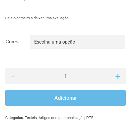
Seja o primeiro a deixar uma avaliação.
Cores

Quantidade
de
Chinelos
Adicionar
(sem
personalização)
Categorias:
Texteis
,
Artigos sem personalização
,
DTF