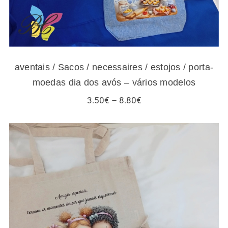
aventais / Sacos / necessaires / estojos / porta-
moedas dia dos avós – vários modelos
Price
3.50
€
–
8.80
€
range:
3.50€
through
8.80€
Sacos / necessaires / estojos / porta-
moedas para amigas e gatos – vários