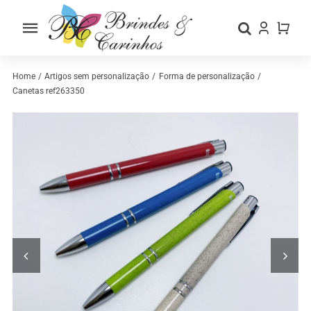
Skip
to
Toggle
content
Navigation
Home
Home
Artigos sem personalização
Forma de personalização
Canetas ref263350
Sobre nós
Loja
Categorias
Contactos