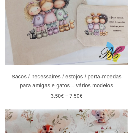
moedas para amigas e gatos – vários
modelos
Sacos / necessaires / estojos / porta-moedas
para amigas e gatos – vários modelos
Price
3.50
€
–
7.50
€
range:
3.50€
through
7.50€