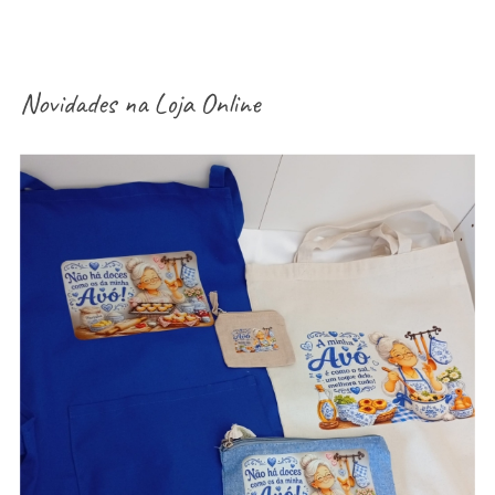
Novidades na
Loja Online
aventais / Sacos / necessaires / estojos /
porta-moedas dia dos avós – vários modelos