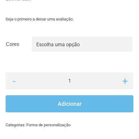
Seja o primeiro a deixar uma avaliação.
Cores

Quantidade
de
Canetas
Adicionar
ref263350
Categorias:
Forma de personalização