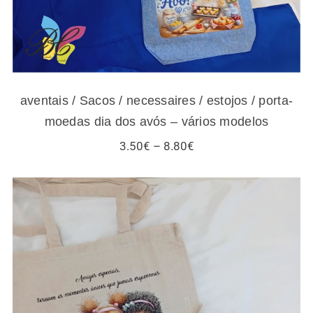
aventais / Sacos / necessaires / estojos / porta-
moedas dia dos avós – vários modelos
Price
3.50
€
–
8.80
€
range:
3.50€
through
8.80€
Sacos / necessaires / estojos / porta-