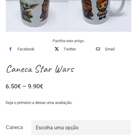
Partilhe este artigo:
Facebook
Twitter
Email
Caneca Star Wars
Price
6.50
€
–
9.90
€
range:
6.50€
Seja o primeiro a deixar uma avaliação.
through
9.90€
Caneca
