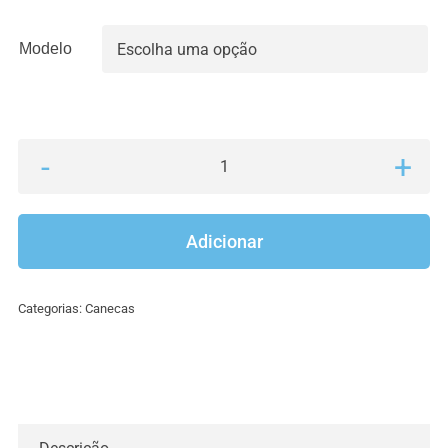
Modelo

Quantidade
de
Caneca
Adicionar
Star
Wars
Categorias:
Canecas