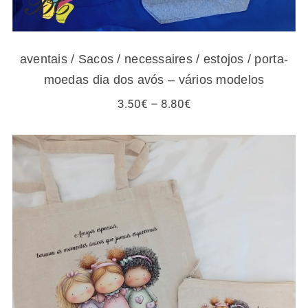
aventais / Sacos / necessaires / estojos / porta-
moedas dia dos avós – vários modelos
Price
3.50
€
–
8.80
€
range:
3.50€
through
8.80€
Sacos / necessaires / estojos / porta-
moedas para amigas e gatos – vários
modelos