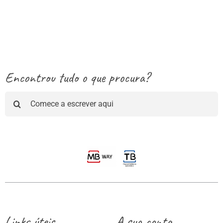
range:
3.50€
through
13.25€
Encontrou tudo o que procura?
Pesquisar
Links úteis
A sua conta