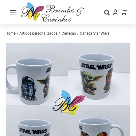
Skip
to
Toggle
content
Navigation
Home
Home
Artigos personalizados
Canecas
Caneca Star Wars
Sobre nós
Loja
Categorias
Contactos