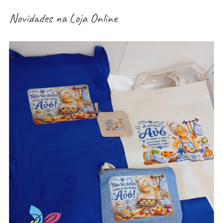
Novidades na
Loja Online
aventais / Sacos / necessaires / estojos /
porta-moedas dia dos avós – vários modelos