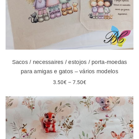
Sacos / necessaires / estojos / porta-moedas
para amigas e gatos – vários modelos
Price
3.50
€
–
7.50
€
range:
3.50€
through
7.50€