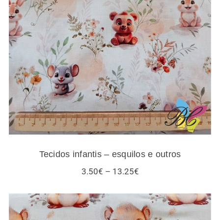
Tecidos infantis – esquilos e outros
Tecidos infantis – esquilos e outros
Price
3.50
€
–
13.25
€
range:
3.50€
through
13.25€