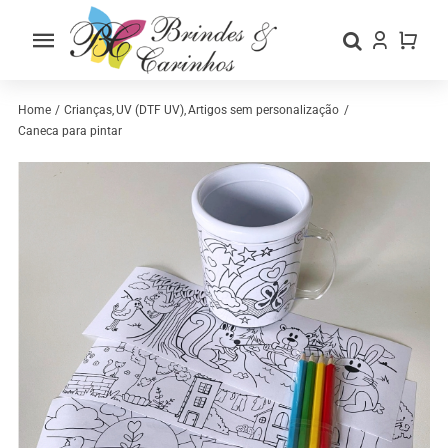
Skip
to
Toggle
content
Navigation
Home
Home
Crianças
UV (DTF UV)
Artigos sem personalização
Caneca para pintar
Sobre nós
Loja
Categorias
Contactos