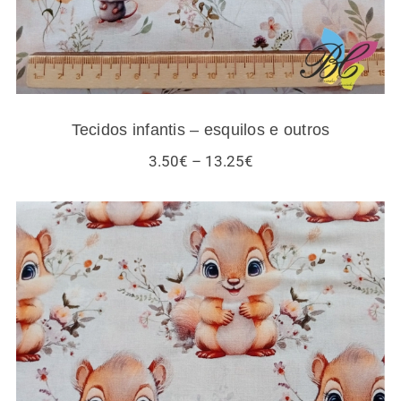
Tecidos infantis – esquilos e outros
Price
3.50
€
–
13.25
€
range:
3.50€
through
13.25€
Tecidos esquilos