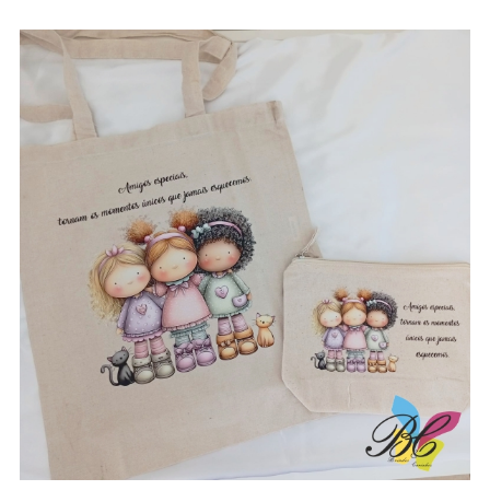
range:
3.50€
through
8.80€
Sacos / necessaires / estojos / porta-
moedas para amigas e gatos – vários
modelos