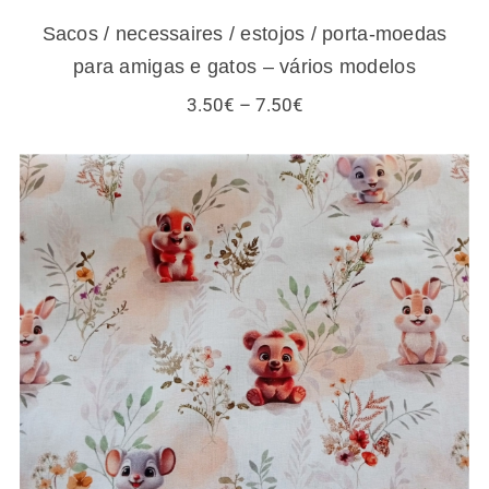
Sacos / necessaires / estojos / porta-moedas
para amigas e gatos – vários modelos
Price
3.50
€
–
7.50
€
range:
3.50€
through
7.50€
Tecidos infantis – esquilos e outros