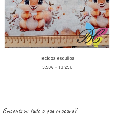
Tecidos esquilos
Price
3.50
€
–
13.25
€
range:
3.50€
through
13.25€
Encontrou tudo o que procura?