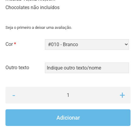
Chocolates não incluídos
Seja o primeiro a deixar uma avaliação.
Cor
*
Outro texto
Quantidade
de
Caixa
Adicionar
ovo
kinder