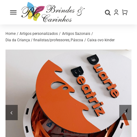
Skip
to
Toggle
content
Navigation
Home
Home
Artigos personalizados
Artigos Sazonais
Dia da Criança / finalistas/professores
Páscoa
Caixa ovo kinder
Sobre nós
Loja
Categorias
Contactos