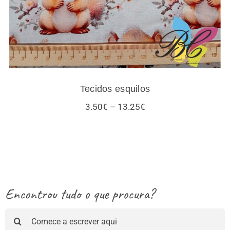
Tecidos esquilos
Price
3.50
€
–
13.25
€
range:
3.50€
through
13.25€
Encontrou tudo o que procura?
Pesquisar