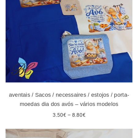
aventais / Sacos / necessaires / estojos /
porta-moedas dia dos avós – vários modelos
aventais / Sacos / necessaires / estojos / porta-
moedas dia dos avós – vários modelos
Price
3.50
€
–
8.80
€
range:
3.50€
through