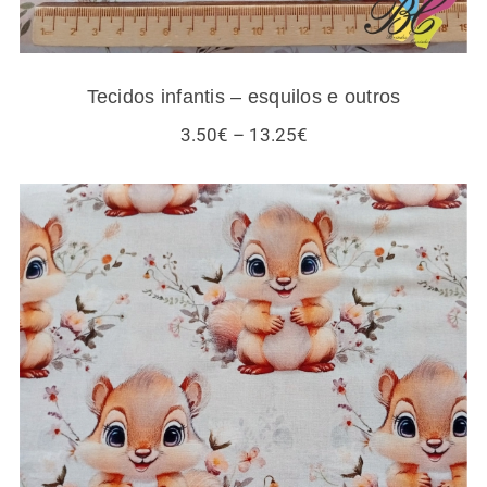
Tecidos infantis – esquilos e outros
Price
3.50
€
–
13.25
€
range:
3.50€
through
13.25€
Tecidos esquilos