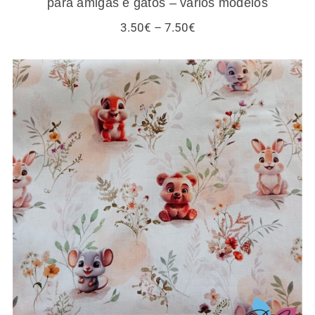
para amigas e gatos – vários modelos
Price
3.50
€
–
7.50
€
range:
3.50€
through
7.50€
Tecidos infantis – esquilos e outros