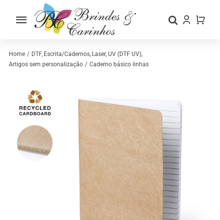
Skip
to
Toggle
content
Navigation
Home
Home
DTF
Escrita/Cadernos
Laser
UV (DTF UV)
Artigos sem personalização
Caderno básico linhas
Sobre nós
Loja
Categorias
Contactos