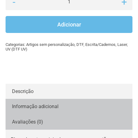
Quantidade
de
Caderno
Adicionar
básico
linhas
Categorias:
Artigos sem personalização
,
DTF
,
Escrita/Cadernos
,
Laser
,
UV (DTF UV)
Descrição
Informação adicional
Avaliações (0)