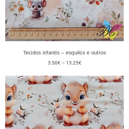
Tecidos infantis – esquilos e outros
Price
3.50
€
–
13.25
€
range:
3.50€
through
13.25€