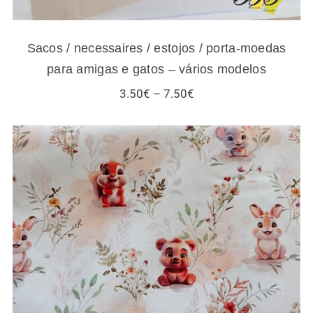
Sacos / necessaires / estojos / porta-moedas
para amigas e gatos – vários modelos
Price
3.50
€
–
7.50
€
range:
3.50€
through
7.50€
Tecidos infantis – esquilos e outros