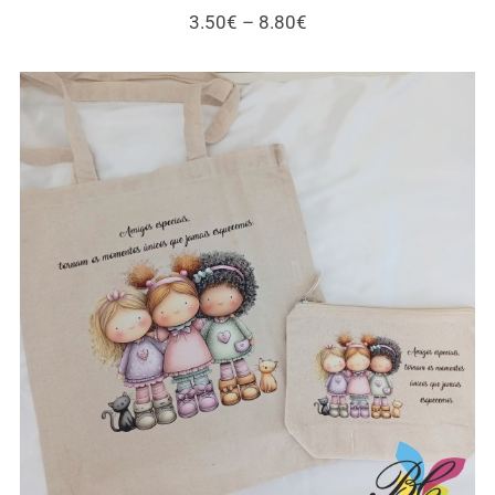
Price
3.50
€
–
8.80
€
range:
3.50€
through
8.80€
Sacos / necessaires / estojos / porta-
moedas para amigas e gatos – vários
modelos