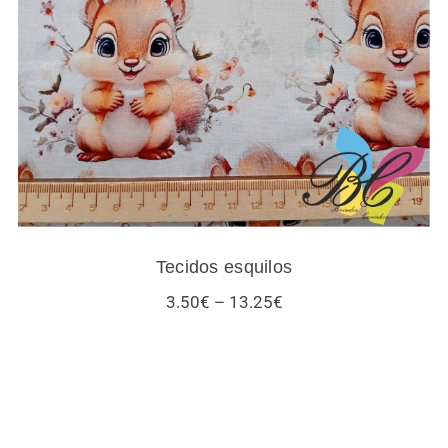
Tecidos esquilos
Tecidos esquilos
Price
3.50
€
–
13.25
€
range:
3.50€
through
13.25€