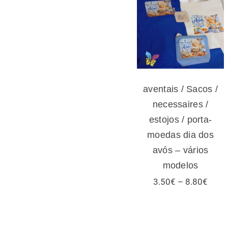
/ necessaires /
estojos / porta-
moedas dia dos
avós – vários
modelos
aventais / Sacos /
necessaires /
estojos / porta-
moedas dia dos
avós – vários
modelos
Price
3.50
€
–
8.80
€
range
3.50
thro
8.80