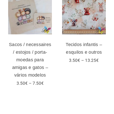
necessaires /
Tecidos infantis
estojos / porta-
– esquilos e
moedas para
outros
amigas e gatos –
vários modelos
Sacos / necessaires
Tecidos infantis –
/ estojos / porta-
esquilos e outros
moedas para
Price
3.50
€
–
13.25
€
range:
amigas e gatos –
3.50€
vários modelos
through
13.25€
Price
3.50
€
–
7.50
€
range:
3.50€
:
through
€
7.50€
ugh
€