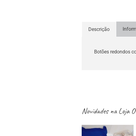
Infor
Descrição
Botões redondos co
Novidades na
Loja O
aventais / Sacos