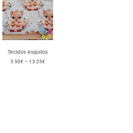
Tecidos esquilos
Tecidos esquilos
Price
3.50
€
–
13.25
€
range:
3.50€
through
13.25€