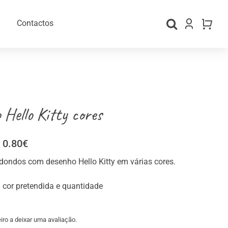
Contactos
 Hello Kitty cores
Price
0.80
€
range:
dondos com desenho Hello Kitty em várias cores.
0.20€
through
gos Personalizados
Material para Embalamento
 cor pretendida e quantidade
0.80€
iro a deixar uma avaliação.