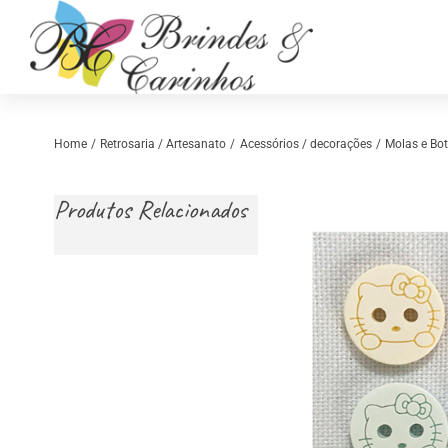
Skip
to
content
Home
Retrosaria / Artesanato
Acessórios / decorações
Molas e Bo
Produtos Relacionados
Retrosaria
Costura Criativ