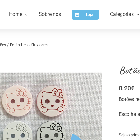
Home
Sobre nós
Categorias
Loja
tões
Botão Hello Kitty cores
Botão
0.20
€
–
Botões re
a
Artigos para Personalizar
Arti
Escolha a
Seja o prime