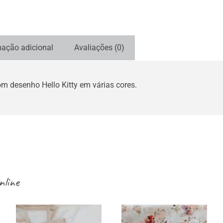
mação adicional
Avaliações (0)
m desenho Hello Kitty em várias cores.
nline
Sacos /