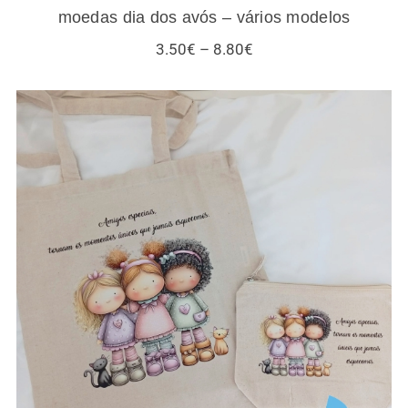
moedas dia dos avós – vários modelos
Price
3.50
€
–
8.80
€
range:
3.50€
through
8.80€
Sacos / necessaires / estojos / porta-
moedas para amigas e gatos – vários
modelos