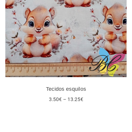
Tecidos esquilos
Tecidos esquilos
Price
3.50
€
–
13.25
€
range:
3.50€
through
13.25€