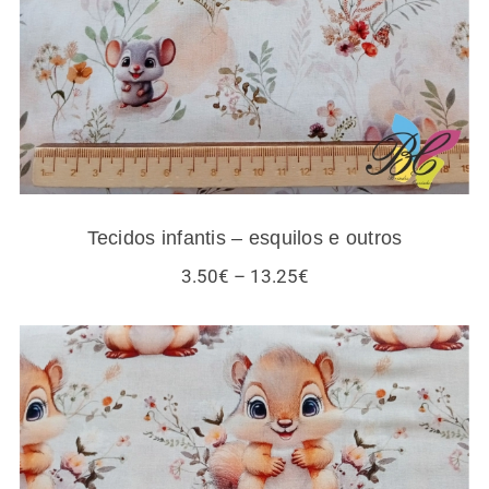
Tecidos infantis – esquilos e outros
Price
3.50
€
–
13.25
€
range:
3.50€
through
13.25€