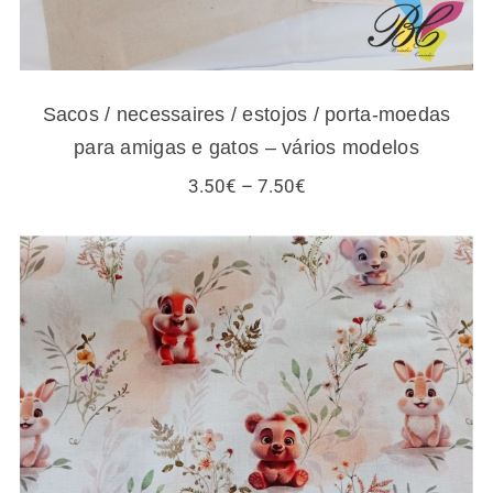
Sacos / necessaires / estojos / porta-moedas
para amigas e gatos – vários modelos
Price
3.50
€
–
7.50
€
range:
3.50€
through
7.50€
Tecidos infantis – esquilos e outros