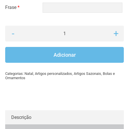
Frase
*
Quantidade
de
Bola
Adicionar
de
Natal
Categorias:
Natal
,
Artigos personalizados
,
Artigos Sazonais
,
Bolas e
com
Ornamentos
Frase
13
Descrição