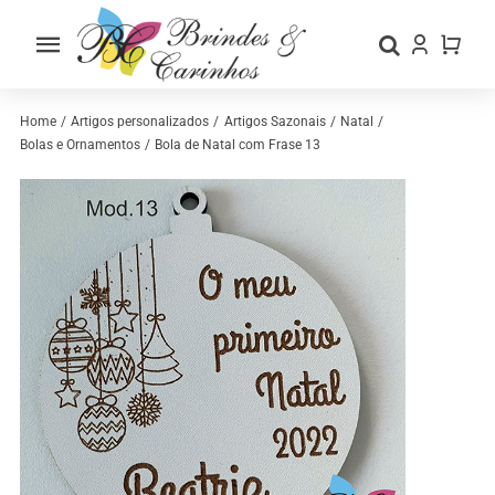
Skip
to
Toggle
content
Navigation
Home
Home
Artigos personalizados
Artigos Sazonais
Natal
Bolas e Ornamentos
Bola de Natal com Frase 13
Sobre nós
Loja
Categorias
Contactos