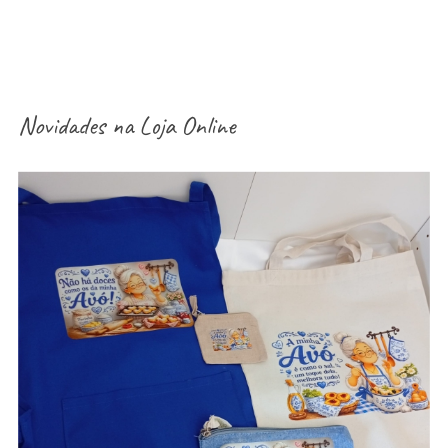
Novidades na
Loja Online
aventais / Sacos / necessaires / estojos /
porta-moedas dia dos avós – vários modelos