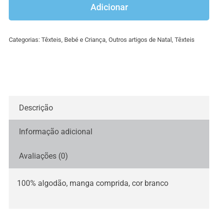
Body
Adicionar
bebe
Natal
Categorias:
Têxteis
,
Bebé e Criança
,
Outros artigos de Natal
,
Têxteis
Descrição
Informação adicional
Avaliações (0)
100% algodão, manga comprida, cor branco