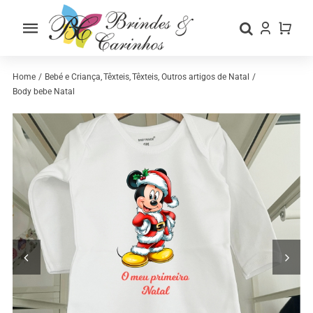
Skip
to
Toggle
content
Navigation
Home
Home
Bebé e Criança
Têxteis
Têxteis
Outros artigos de Natal
Body bebe Natal
Sobre nós
Loja
Categorias
Contactos