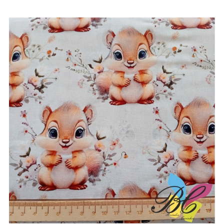
range:
3.50€
through
13.25€
Tecidos esquilos