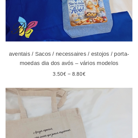
aventais / Sacos / necessaires / estojos / porta-
moedas dia dos avós – vários modelos
Price
3.50
€
–
8.80
€
range:
3.50€
through
8.80€