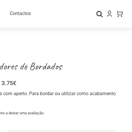
Contactos
dores de Bordados
Price
3.75
€
range:
s com aperto. Para bordar ou utilizar como acabamento
1.95€
through
gos Personalizados
Material para Embalamento
3.75€
iro a deixar uma avaliação.