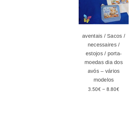
moedas dia dos
avós – vários
modelos
aventais / Sacos /
necessaires /
estojos / porta-
moedas dia dos
avós – vários
modelos
Price
3.50
€
–
8.80
€
range
3.50
thro
8.80