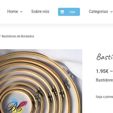
Home
Sobre nós
Categorias
Loja
Bastidores de Bordados
Basti
1.95
€
–
Bastidore
a
Artigos para Personalizar
Arti
Seja o prime