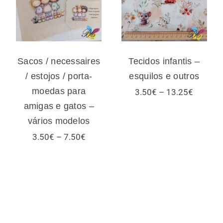
moedas para
outros
amigas e gatos –
vários modelos
Sacos / necessaires
Tecidos infantis –
/ estojos / porta-
esquilos e outros
moedas para
Price
3.50
€
–
13.25
€
range:
amigas e gatos –
3.50€
vários modelos
through
13.25€
Price
3.50
€
–
7.50
€
range:
3.50€
:
through
€
7.50€
ugh
€