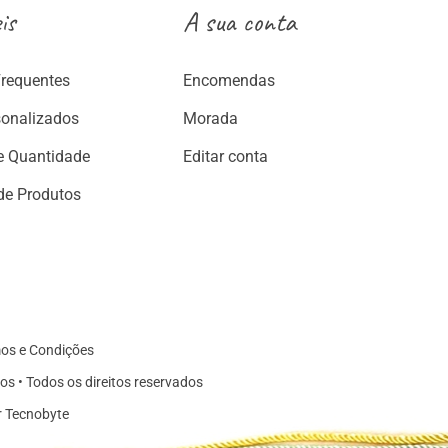
is
A sua conta
Frequentes
Encomendas
sonalizados
Morada
e Quantidade
Editar conta
de Produtos
os e Condições
os • Todos os direitos reservados
r Tecnobyte