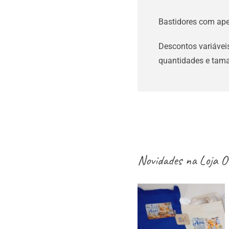
Bastidores com ape
Descontos variáveis
quantidades e tama
Novidades na
Loja O
aventais / Sacos
/ necessaires /
estojos / porta-