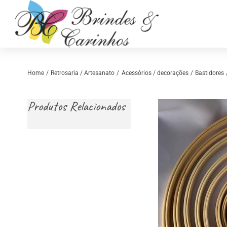
Skip
to
content
Home
Retrosaria / Artesanato
Acessórios / decorações
Bastidores
Produtos Relacionados
Retrosaria
Costura Criativ