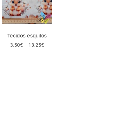
Tecidos esquilos
Price
3.50
€
–
13.25
€
range:
3.50€
through
13.25€