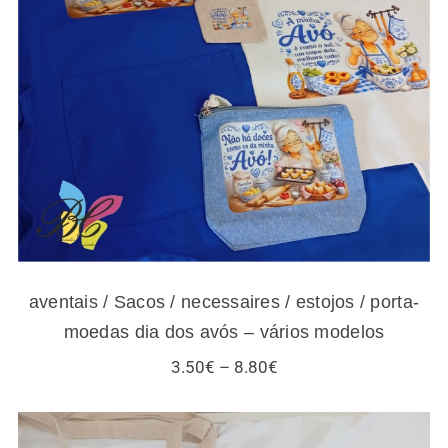
aventais / Sacos / necessaires / estojos /
porta-moedas dia dos avós – vários modelos
aventais / Sacos / necessaires / estojos / porta-
moedas dia dos avós – vários modelos
Price
3.50
€
–
8.80
€
range:
3.50€
through
8.80€