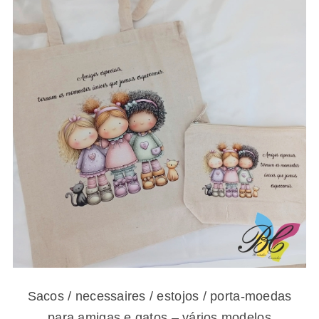
Sacos / necessaires / estojos / porta-
moedas para amigas e gatos – vários
modelos
Sacos / necessaires / estojos / porta-moedas
para amigas e gatos – vários modelos