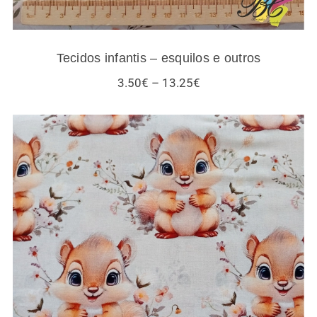
Tecidos infantis – esquilos e outros
Price
3.50
€
–
13.25
€
range:
3.50€
through
13.25€
Tecidos esquilos