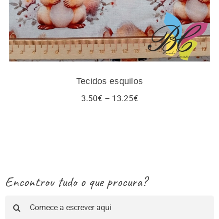
Tecidos esquilos
Price
3.50
€
–
13.25
€
range:
3.50€
through
13.25€
Encontrou tudo o que procura?
Pesquisar