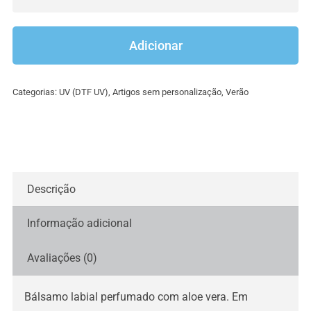
Quantidade
de
Bálsamo
Adicionar
/
baton
Categorias:
UV (DTF UV)
,
Artigos sem personalização
,
Verão
aloe
vera
Descrição
Informação adicional
Avaliações (0)
Bálsamo labial perfumado com aloe vera. Em