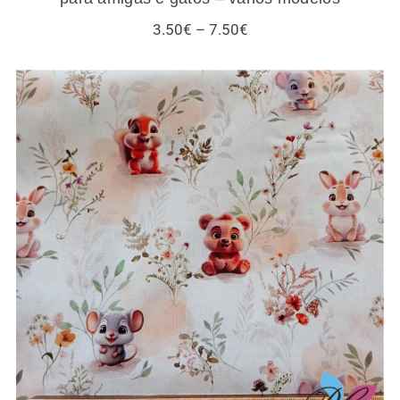
Price
3.50
€
–
7.50
€
range:
3.50€
through
7.50€
Tecidos infantis – esquilos e outros