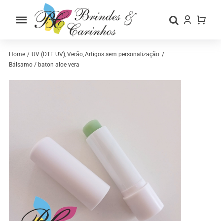
Skip
to
Toggle
content
Navigation
Home
Home
UV (DTF UV)
Verão
Artigos sem personalização
Bálsamo / baton aloe vera
Sobre nós
Loja
Categorias
Contactos