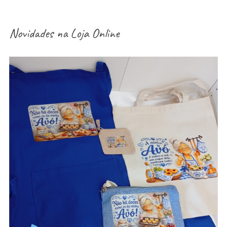
Novidades na
Loja Online
aventais / Sacos / necessaires / estojos /
porta-moedas dia dos avós – vários modelos