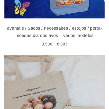
aventais / Sacos / necessaires / estojos / porta-
moedas dia dos avós – vários modelos
Price
3.50
€
–
8.80
€
range:
3.50€
through
8.80€
Sacos / necessaires / estojos / porta-
moedas para amigas e gatos – vários