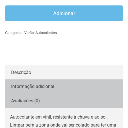
de
Autocolantes
Adicionar
família
para
Categorias:
Verão
,
Autocolantes
carro
Descrição
Informação adicional
Avaliações (0)
Autocolante em vinil, resistente à chuva e ao sol.
Limpar bem a zona onde vai ser colado para ter uma