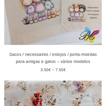
modelos
Sacos / necessaires / estojos / porta-moedas
para amigas e gatos – vários modelos
Price
3.50
€
–
7.50
€
range:
3.50€
through
7.50€