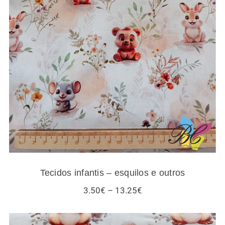
Tecidos infantis – esquilos e outros
Tecidos infantis – esquilos e outros
Price
3.50
€
–
13.25
€
range:
3.50€
through