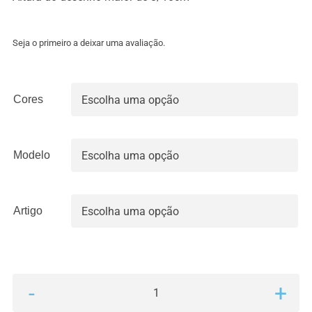
1.50€
through
6.00€
Seja o primeiro a deixar uma avaliação.
Cores

Modelo

Artigo

Quantidade