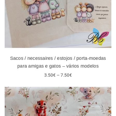
modelos
Sacos / necessaires / estojos / porta-moedas
para amigas e gatos – vários modelos
Price
3.50
€
–
7.50
€
range:
3.50€
through
7.50€