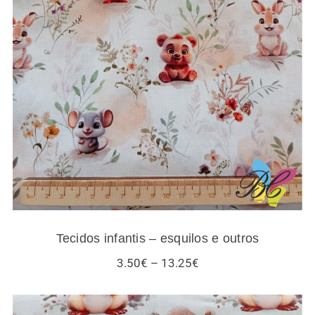
Tecidos infantis – esquilos e outros
Tecidos infantis – esquilos e outros
Price
3.50
€
–
13.25
€
range:
3.50€
through