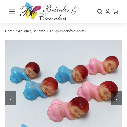
Skip
to
Toggle
content
Navigation
Home
Home
Apliques
Batismo
Apliques bebés a dormir
Sobre nós
Loja
Categorias
Contactos