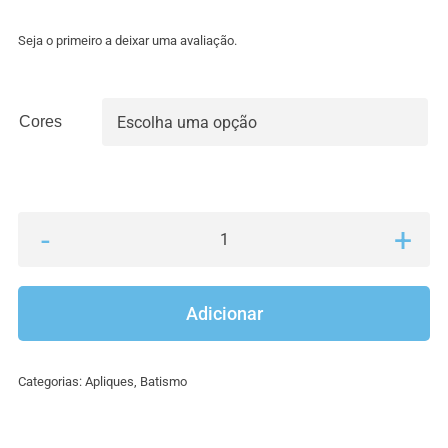
Seja o primeiro a deixar uma avaliação.
Cores

Quantidade
de
Apliques
Adicionar
bebés
a
Categorias:
Apliques
,
Batismo
dormir