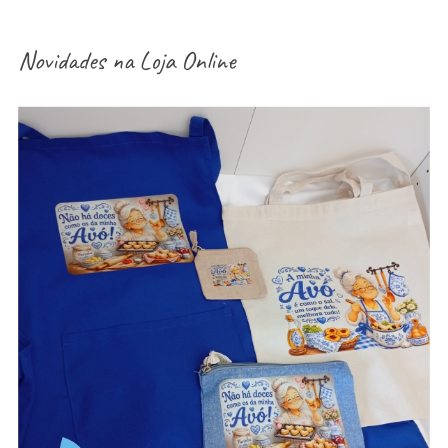
Novidades na
Loja Online
aventais / Sacos / necessaires / estojos /
porta-moedas dia dos avós – vários modelos