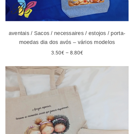
aventais / Sacos / necessaires / estojos / porta-
moedas dia dos avós – vários modelos
Price
3.50
€
–
8.80
€
range:
3.50€
through
8.80€
Sacos / necessaires / estojos / porta-
moedas para amigas e gatos – vários