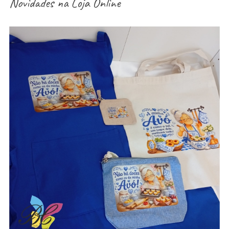
Novidades na
Loja Online
aventais / Sacos / necessaires / estojos /
porta-moedas dia dos avós – vários modelos