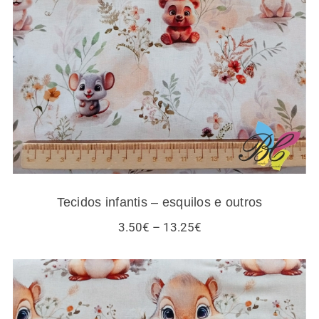
Tecidos infantis – esquilos e outros
Tecidos infantis – esquilos e outros
Price
3.50
€
–
13.25
€
range:
3.50€
through
13.25€