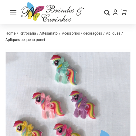
Skip
to
Toggle
content
Navigation
Home
Home
Retrosaria / Artesanato
Acessórios / decorações
Apliques
Apliques pequeno pónei
Sobre nós
Loja
Categorias
Contactos