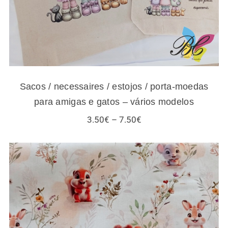
Sacos / necessaires / estojos / porta-moedas
para amigas e gatos – vários modelos
Price
3.50
€
–
7.50
€
range:
3.50€
through
7.50€