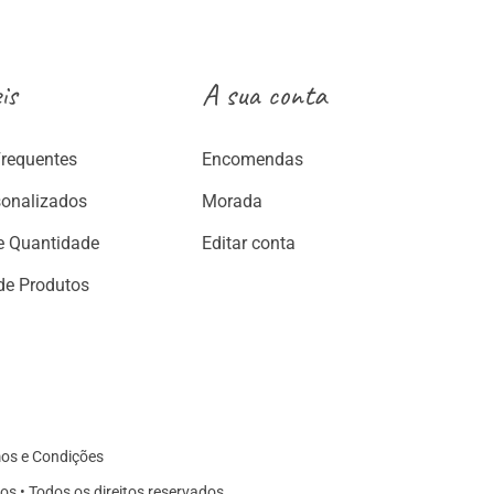
is
A sua conta
Frequentes
Encomendas
sonalizados
Morada
e Quantidade
Editar conta
de Produtos
os e Condições
os • Todos os direitos reservados