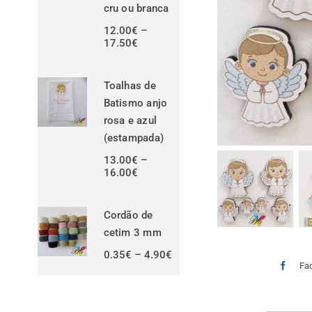
cru ou branca
12.00
€
–
Price
17.50
€
range:
12.00€
through
Toalhas de
17.50€
Batismo anjo
rosa e azul
(estampada)
13.00
€
–
Price
16.00
€
range:
13.00€
through
Cordão de
16.00€
cetim 3 mm
Price
0.35
€
–
4.90
€
range:
Fa
0.35€
through
4.90€