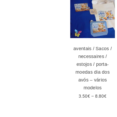
/ necessaires /
estojos / porta-
moedas dia dos
avós – vários
modelos
aventais / Sacos /
necessaires /
estojos / porta-
moedas dia dos
avós – vários
modelos
Price
3.50
€
–
8.80
€
range
3.50
thro
8.80