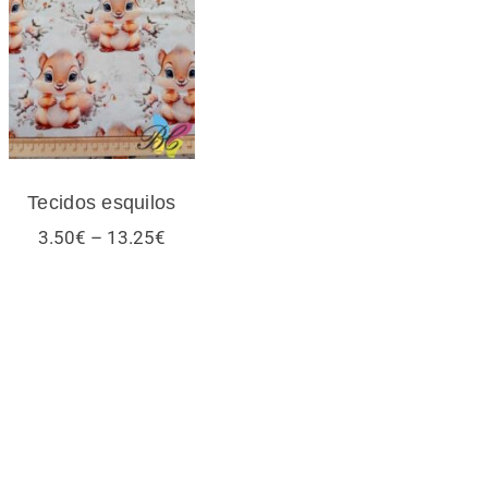
Tecidos esquilos
Tecidos esquilos
Price
3.50
€
–
13.25
€
range:
3.50€
through
13.25€