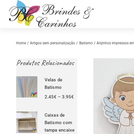
Skip
to
content
Home
Artigos sem personalização
Batismo
Anjinhos impressos e
Produtos Relacionados
Velas de
Batismo
Price
2.45
€
–
3.95
€
range:
Retrosaria
Costura Criativ
2.45€
through
Caixas de
3.95€
Batismo com
tampa encaixe