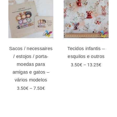
necessaires /
Tecidos infantis
estojos / porta-
– esquilos e
moedas para
outros
amigas e gatos –
vários modelos
Sacos / necessaires
Tecidos infantis –
/ estojos / porta-
esquilos e outros
moedas para
Price
3.50
€
–
13.25
€
range:
amigas e gatos –
3.50€
vários modelos
through
13.25€
Price
3.50
€
–
7.50
€
range:
3.50€
:
through
€
7.50€
ugh
€