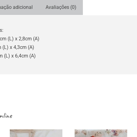
mação adicional
Avaliações (0)
s:
cm (L) x 2,8cm (A)
 (L) x 4,3cm (A)
m (L) x 6,4cm (A)
nline
Sacos /