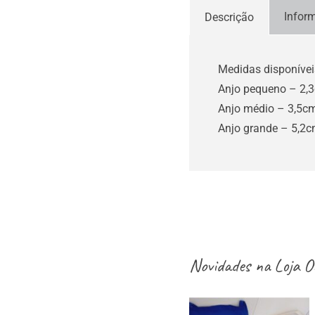
Infor
Descrição
Medidas disponívei
Anjo pequeno – 2,3
Anjo médio – 3,5cm
Anjo grande – 5,2c
Novidades na
Loja O
aventais / Sacos