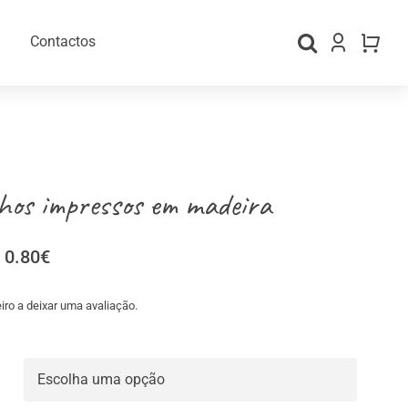
Contactos
hos impressos em madeira
Price
0.80
€
range:
0.50€
iro a deixar uma avaliação.
through
gos Personalizados
Material para Embalamento
0.80€
