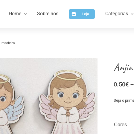
Home
Sobre nós
Categorias
Loja
m madeira
Anjin
0.50
€
–
Seja o prime
a
Artigos para Personalizar
Arti
Cores